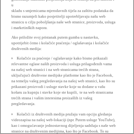
u
skladu s smjernicama mjerodavnih tijela za zaštitu podataka da
bismo razumjeli kako posjetitelji upotrebljavaju našu web
stranicu u cilju poboljšanja naše web stranice, proizvoda, usluga
i marketinških napora.
Ako priložite svoj pristanak putem gumba u nastavku,
upotrijebit ćemo i kolačiće praćenja / oglašavanja i kolačiće
društvenih medija:
Kolačiće za praćenje / oglašavanje kako bismo prikazali
relevantne oglase naših proizvoda i usluga prilagođenih vama
na našoj web stranici i na web stranicama trećih strana,
uključujući društvene medijske platforme kao što je Facebook,
na temelju vašeg pregledavanja na našoj web stranici, kao što su
prikazani proizvodi i usluge stavke koje su dodane u vašu
košaru za kupnju i stavke koje ste kupili, te na web stranicama
trećih strana i vašim interesima proizašlih iz vašeg
pregledavanja.
Kolačići iz društvenih medija pružaju vam opciju gledanja
videozapisa na našoj web-lokaciji (npr. Putem usluge YouTube),
kao i omogućavanje jednostavnog dijeljenja sadržaja s naše web
stranice na društvenim medijima, kao što je Facebook. To su