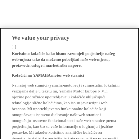
We value your privacy
Koristimo kolačiće kako bismo razumjeli posjetitelje našeg
web-mjesta tako da možemo poboljšati naše web-mjesto,
proizvode, usluge i marketinške napore.
Kolačići na YAMAHA motor web stranici
Na našoj web stranici (yamaha-motor.eu) i svimostalim lokalnim
verzijama dalje u tekstu mi, Yamaha Motor Europe N.V., i
njezine podružnice upotrebljavaju kolačiće uključujući
tehnologije slične kolačićima, kao što su javascript i web
beacons. Mi upotrebljavamo funkcionalne kolačiće koji
omogučavaju ispravno djelovanje naše web stranice i
omogučuju osnovne funkcionalnosti naše web stranice prema
posjetitelju, kao što su vaše informacije o logiranju i jezične
postavke. Mi također korisitmo analitičke kolačiće za
generiranje statistike posjetitelja koja se temelji na privatnosti i