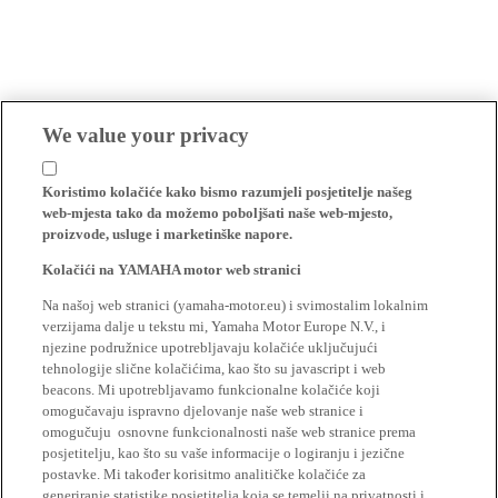
We value your privacy
Koristimo kolačiće kako bismo razumjeli posjetitelje našeg
web-mjesta tako da možemo poboljšati naše web-mjesto,
proizvode, usluge i marketinške napore.
Kolačići na YAMAHA motor web stranici
Na našoj web stranici (yamaha-motor.eu) i svimostalim lokalnim
verzijama dalje u tekstu mi, Yamaha Motor Europe N.V., i
njezine podružnice upotrebljavaju kolačiće uključujući
tehnologije slične kolačićima, kao što su javascript i web
beacons. Mi upotrebljavamo funkcionalne kolačiće koji
omogučavaju ispravno djelovanje naše web stranice i
omogučuju osnovne funkcionalnosti naše web stranice prema
posjetitelju, kao što su vaše informacije o logiranju i jezične
postavke. Mi također korisitmo analitičke kolačiće za
generiranje statistike posjetitelja koja se temelji na privatnosti i