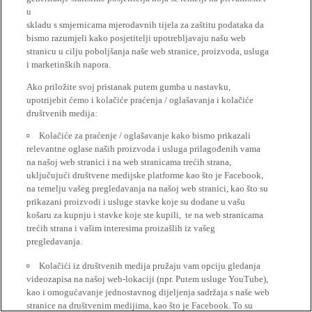
u
skladu s smjernicama mjerodavnih tijela za zaštitu podataka da
bismo razumjeli kako posjetitelji upotrebljavaju našu web
stranicu u cilju poboljšanja naše web stranice, proizvoda, usluga
i marketinških napora.
Ako priložite svoj pristanak putem gumba u nastavku,
upotrijebit ćemo i kolačiće praćenja / oglašavanja i kolačiće
društvenih medija:
Kolačiće za praćenje / oglašavanje kako bismo prikazali
relevantne oglase naših proizvoda i usluga prilagođenih vama
na našoj web stranici i na web stranicama trećih strana,
uključujući društvene medijske platforme kao što je Facebook,
na temelju vašeg pregledavanja na našoj web stranici, kao što su
prikazani proizvodi i usluge stavke koje su dodane u vašu
košaru za kupnju i stavke koje ste kupili, te na web stranicama
trećih strana i vašim interesima proizašlih iz vašeg
pregledavanja.
Kolačići iz društvenih medija pružaju vam opciju gledanja
videozapisa na našoj web-lokaciji (npr. Putem usluge YouTube),
kao i omogućavanje jednostavnog dijeljenja sadržaja s naše web
stranice na društvenim medijima, kao što je Facebook. To su