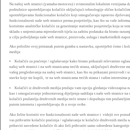
Na našoj web stranici (yamaha-motor.eu) i svimostalim lokalnim verzijama da
podružnice upotrebljavaju kolačiće uključujući tehnologije slične kolačićima
upotrebljavamo funkcionalne kolačiće koji omogučavaju ispravno djelovan
funkcionalnosti naše web stranice prema posjetitelju, kao što su vaše informa
korisitmo analitičke kolačiće za generiranje statistike posjetitelja koja se tem
skladu s smjernicama mjerodavnih tijela za zaštitu podataka da bismo razumje
u cilju poboljšanja naše web stranice, proizvoda, usluga i marketinških napor
Ako priložite svoj pristanak putem gumba u nastavku, upotrijebit ćemo i kola
medija:
Kolačiće za praćenje / oglašavanje kako bismo prikazali relevantne ogla
našoj web stranici i na web stranicama trećih strana, uključujući društvene 
vašeg pregledavanja na našoj web stranici, kao što su prikazani proizvodi i 
stavke koje ste kupili, te na web stranicama trećih strana i vašim interesima 
Kolačići iz društvenih medija pružaju vam opciju gledanja videozapisa n
kao i omogućavanje jednostavnog dijeljenja sadržaja s naše web stranice na
kolačići pružatelja društvenih medija treće strane i dopuštaju tim pružatelj
putem interneta i upotrebljavaju ih u svoje svrhe.
Ako želite koristiti sve funkcionalnosti naše web stranice i videjti sve pon
vas prihvatite kolačiće praćenja / oglašavanja te kolačiće društvenih mreža s
prihaviti navedene kolačiće ili ako želi prihvatiti samo odeređene kategorije