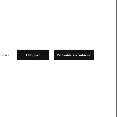
olačiće
Odbij sve
Prihvatite sve kolačiće