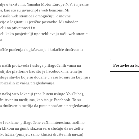
lje u tekstu mi, Yamaha Motor Europe N.V., i njezine
, kao što su javascript i web beacons. Mi
je naše web stranice i omogučuju osnovne
cije o logiranju i jezične postavke. Mi također
elji na privatnosti i u
li kako posjetitelji upotrebljavaju našu web stranicu
a.
čiće praćenja / oglašavanja i kolačiće društvenih
se naših proizvoda i usluga prilagođenih vama na
Postavke za k
medijske platforme kao što je Facebook, na temelju
usluge stavke koje su dodane u vašu košaru za kupnju i
proizašlih iz vašeg pregledavanja.
a našoj web-lokaciji (npr. Putem usluge YouTube),
 društvenim medijima, kao što je Facebook. To su
ima društvenih medija da prate ponašanje pregledavanja
ude i reklame prilagođene vašim interesima, molimo
a klikom na gumb slažem se. u slučaju da ne želite
 kolačića (prmijer: samo klačići društevnih mreža)