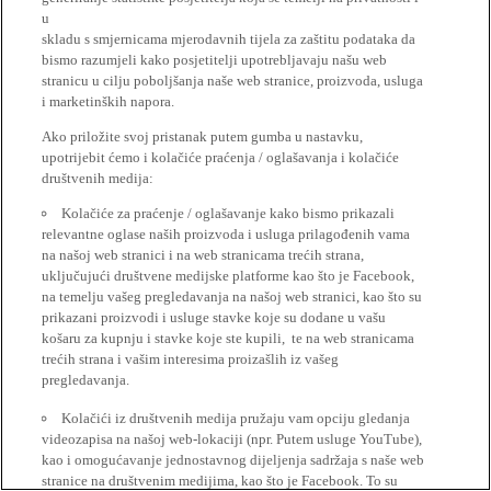
u
skladu s smjernicama mjerodavnih tijela za zaštitu podataka da
bismo razumjeli kako posjetitelji upotrebljavaju našu web
stranicu u cilju poboljšanja naše web stranice, proizvoda, usluga
i marketinških napora.
Ako priložite svoj pristanak putem gumba u nastavku,
upotrijebit ćemo i kolačiće praćenja / oglašavanja i kolačiće
društvenih medija:
Kolačiće za praćenje / oglašavanje kako bismo prikazali
relevantne oglase naših proizvoda i usluga prilagođenih vama
na našoj web stranici i na web stranicama trećih strana,
uključujući društvene medijske platforme kao što je Facebook,
na temelju vašeg pregledavanja na našoj web stranici, kao što su
prikazani proizvodi i usluge stavke koje su dodane u vašu
košaru za kupnju i stavke koje ste kupili, te na web stranicama
trećih strana i vašim interesima proizašlih iz vašeg
pregledavanja.
Kolačići iz društvenih medija pružaju vam opciju gledanja
videozapisa na našoj web-lokaciji (npr. Putem usluge YouTube),
kao i omogućavanje jednostavnog dijeljenja sadržaja s naše web
stranice na društvenim medijima, kao što je Facebook. To su