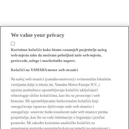
We value your privacy
Koristimo kolačiće kako bismo razumjeli posjetitelje našeg
web-mjesta tako da možemo poboljšati naše web-mjesto,
proizvode, usluge i marketinške napore.
Kolačići na YAMAHA motor web stranici
Na našoj web stranici (yamaha-motor.eu) i svimostalim lokalnim
verzijama dalje u tekstu mi, Yamaha Motor Europe N.V., i
njezine podružnice upotrebljavaju kolačiće uključujući
tehnologije slične kolačićima, kao što su javascript i web
beacons. Mi upotrebljavamo funkcionalne kolačiće koji
omogučavaju ispravno djelovanje naše web stranice i
omogučuju osnovne funkcionalnosti naše web stranice prema
posjetitelju, kao što su vaše informacije o logiranju i jezične
postavke. Mi također korisitmo analitičke kolačiće za
generiranje statistike posjetitelja koja se temelji na privatnosti i