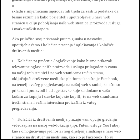
u
skladu s smjernicama mjerodavnih tijela za zaštitu podataka da
bismo razumjeli kako posjetitelji upotrebljavaju našu web
stranicu u cilju poboljšanja naše web stranice, proizvoda, usluga
i marketinških napora.
Ako priložite svoj pristanak putem gumba u nastavku,
upotrijebit ćemo i kolačiće praćenja / oglašavanja i kolačiće
društvenih medija:
Kolačiće za praćenje / oglašavanje kako bismo prikazali
relevantne oglase naših proizvoda i usluga prilagođenih vama
na našoj web stranici i na web stranicama trećih strana,
uključujući društvene medijske platforme kao što je Facebook,
na temelju vašeg pregledavanja na našoj web stranici, kao što su
prikazani proizvodi i usluge stavke koje su dodane u vašu
košaru za kupnju i stavke koje ste kupili, te na web stranicama
trećih strana i vašim interesima proizašlih iz vašeg
pregledavanja.
Kolačići iz društvenih medija pružaju vam opciju gledanja
videozapisa na našoj web-lokaciji (npr. Putem usluge YouTube),
kao i omogućavanje jednostavnog dijeljenja sadržaja s naše web
stranice na društvenim medijima, kao što je Facebook. To su