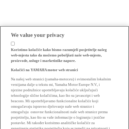
We value your privacy
Koristimo kolačiće kako bismo razumjeli posjetitelje našeg
web-mjesta tako da možemo poboljšati naše web-mjesto,
proizvode, usluge i marketinške napore.
Kolačići na YAMAHA motor web stranici
Na našoj web stranici (yamaha-motor.eu) i svimostalim lokalnim
verzijama dalje u tekstu mi, Yamaha Motor Europe N.V., i
njezine podružnice upotrebljavaju kolačiće uključujući
tehnologije slične kolačićima, kao što su javascript i web
beacons. Mi upotrebljavamo funkcionalne kolačiće koji
omogučavaju ispravno djelovanje naše web stranice i
omogučuju osnovne funkcionalnosti naše web stranice prema
posjetitelju, kao što su vaše informacije o logiranju i jezične
postavke. Mi također korisitmo analitičke kolačiće za
generiranje statistike posjetitelja koja se temelji na privatnosti i