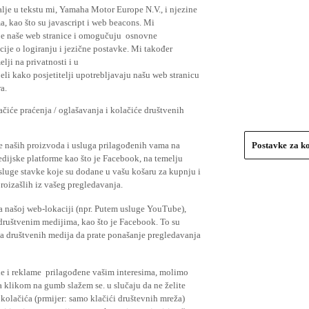
lje u tekstu mi, Yamaha Motor Europe N.V., i njezine
, kao što su javascript i web beacons. Mi
je naše web stranice i omogučuju osnovne
cije o logiranju i jezične postavke. Mi također
elji na privatnosti i u
li kako posjetitelji upotrebljavaju našu web stranicu
a.
čiće praćenja / oglašavanja i kolačiće društvenih
se naših proizvoda i usluga prilagođenih vama na
Postavke za k
medijske platforme kao što je Facebook, na temelju
usluge stavke koje su dodane u vašu košaru za kupnju i
proizašlih iz vašeg pregledavanja.
a našoj web-lokaciji (npr. Putem usluge YouTube),
 društvenim medijima, kao što je Facebook. To su
ima društvenih medija da prate ponašanje pregledavanja
ude i reklame prilagođene vašim interesima, molimo
a klikom na gumb slažem se. u slučaju da ne želite
 kolačića (prmijer: samo klačići društevnih mreža)