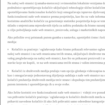
Na našoj web stranici (yamaha-motor.eu) i svimostalim lokalnim verzijama da
podružnice upotrebljavaju kolačiće uključujući tehnologije slične kolačićima
upotrebljavamo funkcionalne kolačiće koji omogučavaju ispravno djelovan
funkcionalnosti naše web stranice prema posjetitelju, kao što su vaše informa
korisitmo analitičke kolačiće za generiranje statistike posjetitelja koja se tem
skladu s smjernicama mjerodavnih tijela za zaštitu podataka da bismo razumje
u cilju poboljšanja naše web stranice, proizvoda, usluga i marketinških napor
Ako priložite svoj pristanak putem gumba u nastavku, upotrijebit ćemo i kola
medija:
Kolačiće za praćenje / oglašavanje kako bismo prikazali relevantne ogla
našoj web stranici i na web stranicama trećih strana, uključujući društvene 
vašeg pregledavanja na našoj web stranici, kao što su prikazani proizvodi i 
stavke koje ste kupili, te na web stranicama trećih strana i vašim interesima 
Kolačići iz društvenih medija pružaju vam opciju gledanja videozapisa n
kao i omogućavanje jednostavnog dijeljenja sadržaja s naše web stranice na
kolačići pružatelja društvenih medija treće strane i dopuštaju tim pružatelj
putem interneta i upotrebljavaju ih u svoje svrhe.
Ako želite koristiti sve funkcionalnosti naše web stranice i videjti sve pon
vas prihvatite kolačiće praćenja / oglašavanja te kolačiće društvenih mreža s
prihaviti navedene kolačiće ili ako želi prihvatiti samo odeređene kategorije