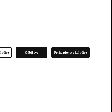
olačiće
Odbij sve
Prihvatite sve kolačiće