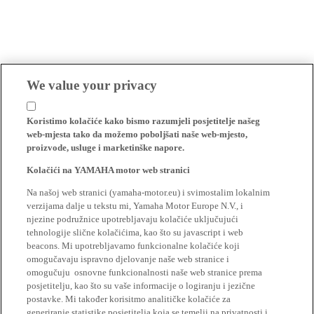
We value your privacy
Koristimo kolačiće kako bismo razumjeli posjetitelje našeg
web-mjesta tako da možemo poboljšati naše web-mjesto,
proizvode, usluge i marketinške napore.
Kolačići na YAMAHA motor web stranici
Na našoj web stranici (yamaha-motor.eu) i svimostalim lokalnim
verzijama dalje u tekstu mi, Yamaha Motor Europe N.V., i
njezine podružnice upotrebljavaju kolačiće uključujući
tehnologije slične kolačićima, kao što su javascript i web
beacons. Mi upotrebljavamo funkcionalne kolačiće koji
omogučavaju ispravno djelovanje naše web stranice i
omogučuju osnovne funkcionalnosti naše web stranice prema
posjetitelju, kao što su vaše informacije o logiranju i jezične
postavke. Mi također korisitmo analitičke kolačiće za
generiranje statistike posjetitelja koja se temelji na privatnosti i