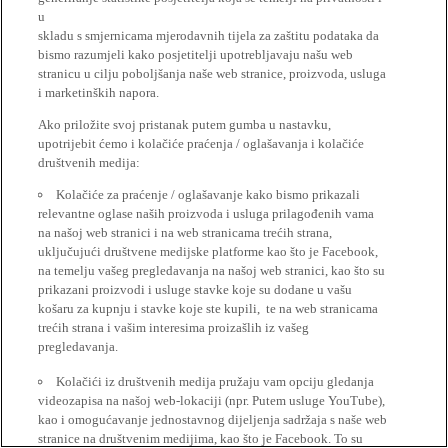
u
skladu s smjernicama mjerodavnih tijela za zaštitu podataka da
bismo razumjeli kako posjetitelji upotrebljavaju našu web
stranicu u cilju poboljšanja naše web stranice, proizvoda, usluga
i marketinških napora.
Ako priložite svoj pristanak putem gumba u nastavku,
upotrijebit ćemo i kolačiće praćenja / oglašavanja i kolačiće
društvenih medija:
Kolačiće za praćenje / oglašavanje kako bismo prikazali
relevantne oglase naših proizvoda i usluga prilagođenih vama
na našoj web stranici i na web stranicama trećih strana,
uključujući društvene medijske platforme kao što je Facebook,
na temelju vašeg pregledavanja na našoj web stranici, kao što su
prikazani proizvodi i usluge stavke koje su dodane u vašu
košaru za kupnju i stavke koje ste kupili, te na web stranicama
trećih strana i vašim interesima proizašlih iz vašeg
pregledavanja.
Kolačići iz društvenih medija pružaju vam opciju gledanja
videozapisa na našoj web-lokaciji (npr. Putem usluge YouTube),
kao i omogućavanje jednostavnog dijeljenja sadržaja s naše web
stranice na društvenim medijima, kao što je Facebook. To su