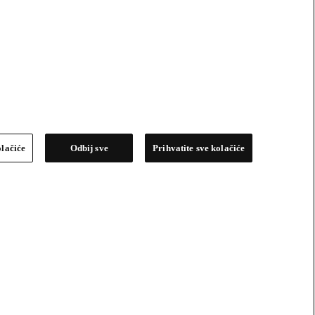
olačiće
Odbij sve
Prihvatite sve kolačiće