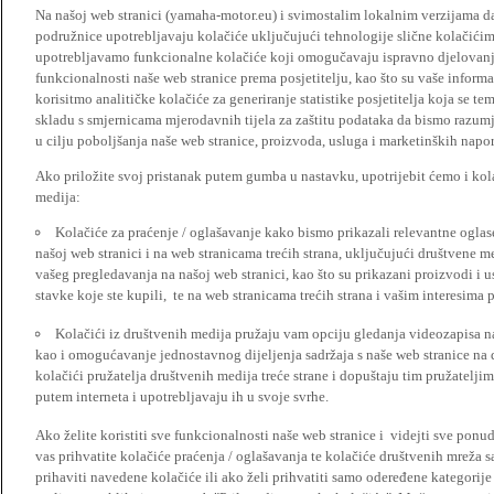
Na našoj web stranici (yamaha-motor.eu) i svimostalim lokalnim verzijama da
podružnice upotrebljavaju kolačiće uključujući tehnologije slične kolačićima
upotrebljavamo funkcionalne kolačiće koji omogučavaju ispravno djelovan
funkcionalnosti naše web stranice prema posjetitelju, kao što su vaše informa
korisitmo analitičke kolačiće za generiranje statistike posjetitelja koja se tem
skladu s smjernicama mjerodavnih tijela za zaštitu podataka da bismo razumje
u cilju poboljšanja naše web stranice, proizvoda, usluga i marketinških napor
Ako priložite svoj pristanak putem gumba u nastavku, upotrijebit ćemo i kola
medija:
Kolačiće za praćenje / oglašavanje kako bismo prikazali relevantne ogla
našoj web stranici i na web stranicama trećih strana, uključujući društvene 
vašeg pregledavanja na našoj web stranici, kao što su prikazani proizvodi i 
stavke koje ste kupili, te na web stranicama trećih strana i vašim interesima 
Kolačići iz društvenih medija pružaju vam opciju gledanja videozapisa n
kao i omogućavanje jednostavnog dijeljenja sadržaja s naše web stranice na
kolačići pružatelja društvenih medija treće strane i dopuštaju tim pružatelj
putem interneta i upotrebljavaju ih u svoje svrhe.
Ako želite koristiti sve funkcionalnosti naše web stranice i videjti sve pon
vas prihvatite kolačiće praćenja / oglašavanja te kolačiće društvenih mreža s
prihaviti navedene kolačiće ili ako želi prihvatiti samo odeređene kategorije