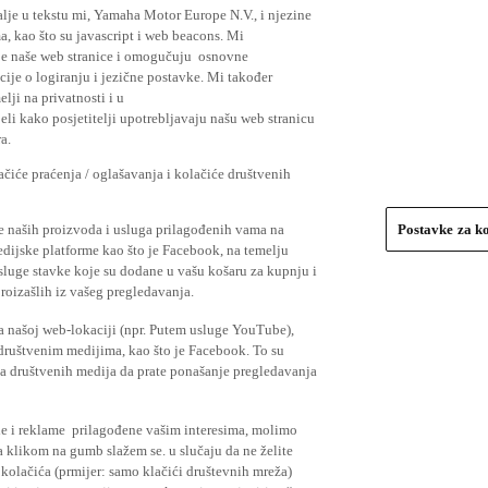
lje u tekstu mi, Yamaha Motor Europe N.V., i njezine
, kao što su javascript i web beacons. Mi
je naše web stranice i omogučuju osnovne
cije o logiranju i jezične postavke. Mi također
elji na privatnosti i u
li kako posjetitelji upotrebljavaju našu web stranicu
a.
čiće praćenja / oglašavanja i kolačiće društvenih
se naših proizvoda i usluga prilagođenih vama na
Postavke za k
medijske platforme kao što je Facebook, na temelju
usluge stavke koje su dodane u vašu košaru za kupnju i
proizašlih iz vašeg pregledavanja.
a našoj web-lokaciji (npr. Putem usluge YouTube),
 društvenim medijima, kao što je Facebook. To su
ima društvenih medija da prate ponašanje pregledavanja
ude i reklame prilagođene vašim interesima, molimo
a klikom na gumb slažem se. u slučaju da ne želite
 kolačića (prmijer: samo klačići društevnih mreža)