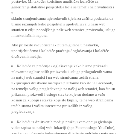
generiranje statistike posjetitelja koja se temelji na privatnosti i
u
skladu s smjernicama mjerodavnih tijela za zaštitu podataka da
bismo razumjeli kako posjetitelji upotrebljavaju našu web
stranicu u cilju poboljšanja naše web stranice, proizvoda, usluga
i marketinških napora.
Ako priložite svoj pristanak putem gumba u nastavku,
upotrijebit ćemo i kolačiće praćenja / oglašavanja i kolačiće
društvenih medija:
Kolačiće za praćenje / oglašavanje kako bismo prikazali
relevantne oglase naših proizvoda i usluga prilagođenih vama
na našoj web stranici i na web stranicama trećih strana,
uključujući društvene medijske platforme kao što je Facebook,
na temelju vašeg pregledavanja na našoj web stranici, kao što su
prikazani proizvodi i usluge stavke koje su dodane u vašu
košaru za kupnju i stavke koje ste kupili, te na web stranicama
trećih strana i vašim interesima proizašlih iz vašeg
pregledavanja.
Kolačići iz društvenih medija pružaju vam opciju gledanja
videozapisa na našoj web-lokaciji (npr. Putem usluge YouTube),
kao i omogućavanje jednostavnog dijeljenja sadržaja s naše web