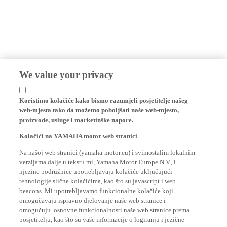
We value your privacy
Koristimo kolačiće kako bismo razumjeli posjetitelje našeg
web-mjesta tako da možemo poboljšati naše web-mjesto,
proizvode, usluge i marketinške napore.
Kolačići na YAMAHA motor web stranici
Na našoj web stranici (yamaha-motor.eu) i svimostalim lokalnim
verzijama dalje u tekstu mi, Yamaha Motor Europe N.V., i
njezine podružnice upotrebljavaju kolačiće uključujući
tehnologije slične kolačićima, kao što su javascript i web
beacons. Mi upotrebljavamo funkcionalne kolačiće koji
omogučavaju ispravno djelovanje naše web stranice i
omogučuju osnovne funkcionalnosti naše web stranice prema
posjetitelju, kao što su vaše informacije o logiranju i jezične
postavke. Mi također korisitmo analitičke kolačiće za