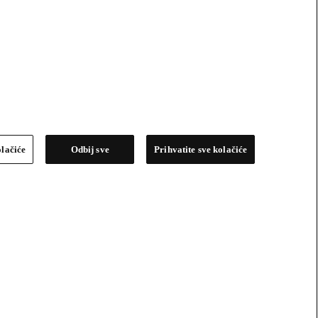
olačiće
Odbij sve
Prihvatite sve kolačiće