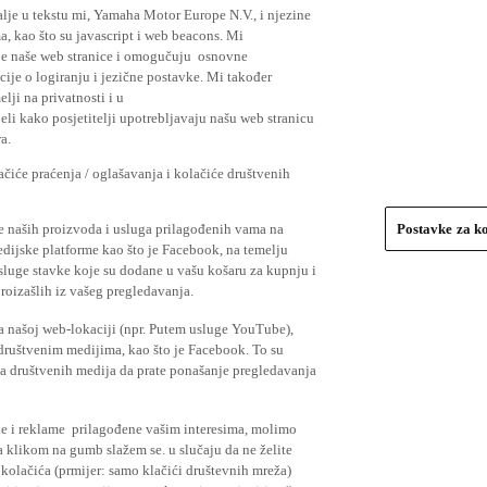
lje u tekstu mi, Yamaha Motor Europe N.V., i njezine
, kao što su javascript i web beacons. Mi
je naše web stranice i omogučuju osnovne
cije o logiranju i jezične postavke. Mi također
elji na privatnosti i u
li kako posjetitelji upotrebljavaju našu web stranicu
a.
čiće praćenja / oglašavanja i kolačiće društvenih
se naših proizvoda i usluga prilagođenih vama na
Postavke za k
medijske platforme kao što je Facebook, na temelju
usluge stavke koje su dodane u vašu košaru za kupnju i
proizašlih iz vašeg pregledavanja.
a našoj web-lokaciji (npr. Putem usluge YouTube),
 društvenim medijima, kao što je Facebook. To su
ima društvenih medija da prate ponašanje pregledavanja
ude i reklame prilagođene vašim interesima, molimo
a klikom na gumb slažem se. u slučaju da ne želite
 kolačića (prmijer: samo klačići društevnih mreža)