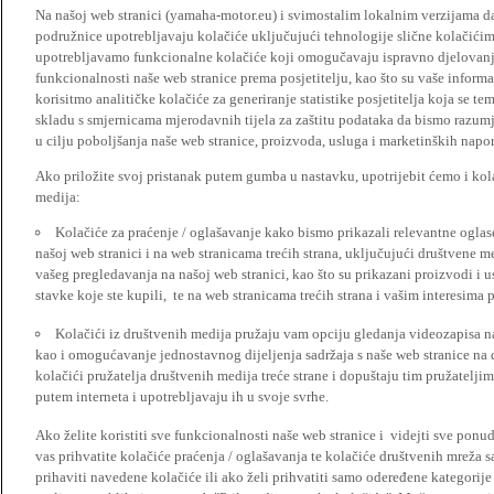
Na našoj web stranici (yamaha-motor.eu) i svimostalim lokalnim verzijama da
podružnice upotrebljavaju kolačiće uključujući tehnologije slične kolačićima
upotrebljavamo funkcionalne kolačiće koji omogučavaju ispravno djelovan
funkcionalnosti naše web stranice prema posjetitelju, kao što su vaše informa
korisitmo analitičke kolačiće za generiranje statistike posjetitelja koja se tem
skladu s smjernicama mjerodavnih tijela za zaštitu podataka da bismo razumje
u cilju poboljšanja naše web stranice, proizvoda, usluga i marketinških napor
Ako priložite svoj pristanak putem gumba u nastavku, upotrijebit ćemo i kola
medija:
Kolačiće za praćenje / oglašavanje kako bismo prikazali relevantne ogla
našoj web stranici i na web stranicama trećih strana, uključujući društvene 
vašeg pregledavanja na našoj web stranici, kao što su prikazani proizvodi i 
stavke koje ste kupili, te na web stranicama trećih strana i vašim interesima 
Kolačići iz društvenih medija pružaju vam opciju gledanja videozapisa n
kao i omogućavanje jednostavnog dijeljenja sadržaja s naše web stranice na
kolačići pružatelja društvenih medija treće strane i dopuštaju tim pružatelj
putem interneta i upotrebljavaju ih u svoje svrhe.
Ako želite koristiti sve funkcionalnosti naše web stranice i videjti sve pon
vas prihvatite kolačiće praćenja / oglašavanja te kolačiće društvenih mreža s
prihaviti navedene kolačiće ili ako želi prihvatiti samo odeređene kategorije