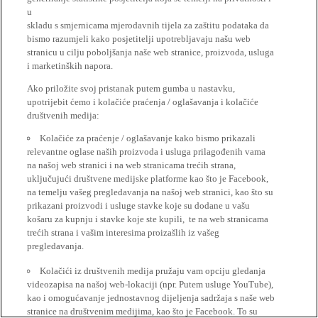
u
skladu s smjernicama mjerodavnih tijela za zaštitu podataka da
bismo razumjeli kako posjetitelji upotrebljavaju našu web
stranicu u cilju poboljšanja naše web stranice, proizvoda, usluga
i marketinških napora.
Ako priložite svoj pristanak putem gumba u nastavku,
upotrijebit ćemo i kolačiće praćenja / oglašavanja i kolačiće
društvenih medija:
Kolačiće za praćenje / oglašavanje kako bismo prikazali
relevantne oglase naših proizvoda i usluga prilagođenih vama
na našoj web stranici i na web stranicama trećih strana,
uključujući društvene medijske platforme kao što je Facebook,
na temelju vašeg pregledavanja na našoj web stranici, kao što su
prikazani proizvodi i usluge stavke koje su dodane u vašu
košaru za kupnju i stavke koje ste kupili, te na web stranicama
trećih strana i vašim interesima proizašlih iz vašeg
pregledavanja.
Kolačići iz društvenih medija pružaju vam opciju gledanja
videozapisa na našoj web-lokaciji (npr. Putem usluge YouTube),
kao i omogućavanje jednostavnog dijeljenja sadržaja s naše web
stranice na društvenim medijima, kao što je Facebook. To su