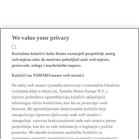
We value your privacy
Koristimo kolačiće kako bismo razumjeli posjetitelje našeg
web-mjesta tako da možemo poboljšati naše web-mjesto,
proizvode, usluge i marketinške napore.
Kolačići na YAMAHA motor web stranici
Na našoj web stranici (yamaha-motor.eu) i svimostalim lokalnim
verzijama dalje u tekstu mi, Yamaha Motor Europe N.V., i
njezine podružnice upotrebljavaju kolačiće uključujući
tehnologije slične kolačićima, kao što su javascript i web
beacons. Mi upotrebljavamo funkcionalne kolačiće koji
omogučavaju ispravno djelovanje naše web stranice i
omogučuju osnovne funkcionalnosti naše web stranice prema
posjetitelju, kao što su vaše informacije o logiranju i jezične
postavke. Mi također korisitmo analitičke kolačiće za
generiranje statistike posjetitelja koja se temelji na privatnosti i