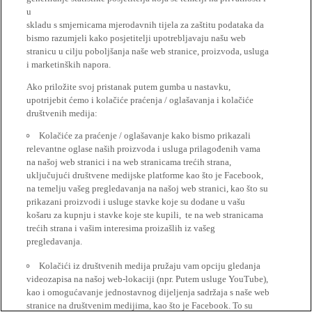
u
skladu s smjernicama mjerodavnih tijela za zaštitu podataka da
bismo razumjeli kako posjetitelji upotrebljavaju našu web
stranicu u cilju poboljšanja naše web stranice, proizvoda, usluga
i marketinških napora.
Ako priložite svoj pristanak putem gumba u nastavku,
upotrijebit ćemo i kolačiće praćenja / oglašavanja i kolačiće
društvenih medija:
Kolačiće za praćenje / oglašavanje kako bismo prikazali
relevantne oglase naših proizvoda i usluga prilagođenih vama
na našoj web stranici i na web stranicama trećih strana,
uključujući društvene medijske platforme kao što je Facebook,
na temelju vašeg pregledavanja na našoj web stranici, kao što su
prikazani proizvodi i usluge stavke koje su dodane u vašu
košaru za kupnju i stavke koje ste kupili, te na web stranicama
trećih strana i vašim interesima proizašlih iz vašeg
pregledavanja.
Kolačići iz društvenih medija pružaju vam opciju gledanja
videozapisa na našoj web-lokaciji (npr. Putem usluge YouTube),
kao i omogućavanje jednostavnog dijeljenja sadržaja s naše web
stranice na društvenim medijima, kao što je Facebook. To su