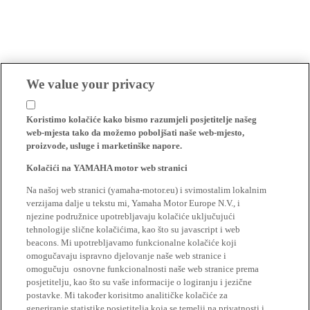
We value your privacy
Koristimo kolačiće kako bismo razumjeli posjetitelje našeg
web-mjesta tako da možemo poboljšati naše web-mjesto,
proizvode, usluge i marketinške napore.
Kolačići na YAMAHA motor web stranici
Na našoj web stranici (yamaha-motor.eu) i svimostalim lokalnim
verzijama dalje u tekstu mi, Yamaha Motor Europe N.V., i
njezine podružnice upotrebljavaju kolačiće uključujući
tehnologije slične kolačićima, kao što su javascript i web
beacons. Mi upotrebljavamo funkcionalne kolačiće koji
omogučavaju ispravno djelovanje naše web stranice i
omogučuju osnovne funkcionalnosti naše web stranice prema
posjetitelju, kao što su vaše informacije o logiranju i jezične
postavke. Mi također korisitmo analitičke kolačiće za
generiranje statistike posjetitelja koja se temelji na privatnosti i