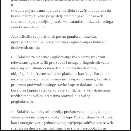
u
skladu s smjernicama mjerodavnih tijela za zaštitu podataka da
bismo razumjeli kako posjetitelji upotrebljavaju našu web
stranicu u cilju poboljšanja naše web stranice, proizvoda, usluga
i marketinških napora.
Ako priložite svoj pristanak putem gumba u nastavku,
upotrijebit ćemo i kolačiće praćenja / oglašavanja i kolačiće
društvenih medija:
Kolačiće za praćenje / oglašavanje kako bismo prikazali
relevantne oglase naših proizvoda i usluga prilagođenih vama
na našoj web stranici i na web stranicama trećih strana,
uključujući društvene medijske platforme kao što je Facebook,
na temelju vašeg pregledavanja na našoj web stranici, kao što su
prikazani proizvodi i usluge stavke koje su dodane u vašu
košaru za kupnju i stavke koje ste kupili, te na web stranicama
trećih strana i vašim interesima proizašlih iz vašeg
pregledavanja.
Kolačići iz društvenih medija pružaju vam opciju gledanja
videozapisa na našoj web-lokaciji (npr. Putem usluge YouTube),
kao i omogućavanje jednostavnog dijeljenja sadržaja s naše web
stranice na društvenim medijima, kao što je Facebook. To su