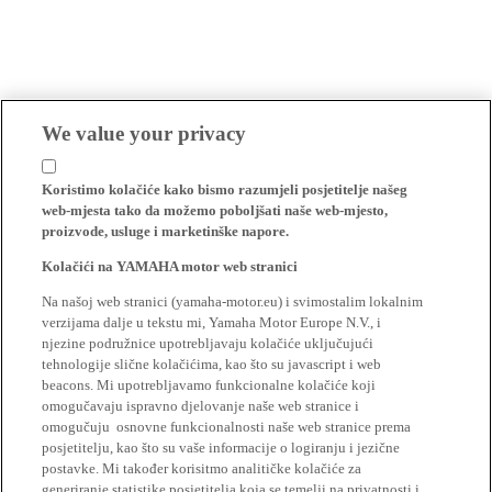
We value your privacy
Koristimo kolačiće kako bismo razumjeli posjetitelje našeg
web-mjesta tako da možemo poboljšati naše web-mjesto,
proizvode, usluge i marketinške napore.
Kolačići na YAMAHA motor web stranici
Na našoj web stranici (yamaha-motor.eu) i svimostalim lokalnim
verzijama dalje u tekstu mi, Yamaha Motor Europe N.V., i
njezine podružnice upotrebljavaju kolačiće uključujući
tehnologije slične kolačićima, kao što su javascript i web
beacons. Mi upotrebljavamo funkcionalne kolačiće koji
omogučavaju ispravno djelovanje naše web stranice i
omogučuju osnovne funkcionalnosti naše web stranice prema
posjetitelju, kao što su vaše informacije o logiranju i jezične
postavke. Mi također korisitmo analitičke kolačiće za
generiranje statistike posjetitelja koja se temelji na privatnosti i