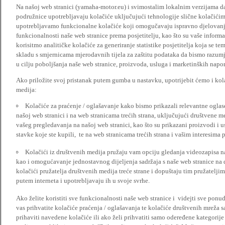
Na našoj web stranici (yamaha-motor.eu) i svimostalim lokalnim verzijama da
podružnice upotrebljavaju kolačiće uključujući tehnologije slične kolačićima
upotrebljavamo funkcionalne kolačiće koji omogučavaju ispravno djelovan
funkcionalnosti naše web stranice prema posjetitelju, kao što su vaše informa
korisitmo analitičke kolačiće za generiranje statistike posjetitelja koja se tem
skladu s smjernicama mjerodavnih tijela za zaštitu podataka da bismo razumje
u cilju poboljšanja naše web stranice, proizvoda, usluga i marketinških napor
Ako priložite svoj pristanak putem gumba u nastavku, upotrijebit ćemo i kola
medija:
Kolačiće za praćenje / oglašavanje kako bismo prikazali relevantne ogla
našoj web stranici i na web stranicama trećih strana, uključujući društvene 
vašeg pregledavanja na našoj web stranici, kao što su prikazani proizvodi i 
stavke koje ste kupili, te na web stranicama trećih strana i vašim interesima 
Kolačići iz društvenih medija pružaju vam opciju gledanja videozapisa n
kao i omogućavanje jednostavnog dijeljenja sadržaja s naše web stranice na
kolačići pružatelja društvenih medija treće strane i dopuštaju tim pružatelj
putem interneta i upotrebljavaju ih u svoje svrhe.
Ako želite koristiti sve funkcionalnosti naše web stranice i videjti sve pon
vas prihvatite kolačiće praćenja / oglašavanja te kolačiće društvenih mreža s
prihaviti navedene kolačiće ili ako želi prihvatiti samo odeređene kategorije