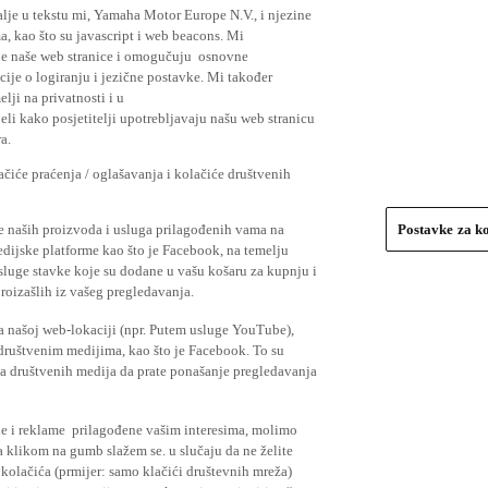
lje u tekstu mi, Yamaha Motor Europe N.V., i njezine
, kao što su javascript i web beacons. Mi
je naše web stranice i omogučuju osnovne
cije o logiranju i jezične postavke. Mi također
elji na privatnosti i u
li kako posjetitelji upotrebljavaju našu web stranicu
a.
čiće praćenja / oglašavanja i kolačiće društvenih
se naših proizvoda i usluga prilagođenih vama na
Postavke za k
medijske platforme kao što je Facebook, na temelju
usluge stavke koje su dodane u vašu košaru za kupnju i
proizašlih iz vašeg pregledavanja.
a našoj web-lokaciji (npr. Putem usluge YouTube),
 društvenim medijima, kao što je Facebook. To su
ima društvenih medija da prate ponašanje pregledavanja
ude i reklame prilagođene vašim interesima, molimo
a klikom na gumb slažem se. u slučaju da ne želite
 kolačića (prmijer: samo klačići društevnih mreža)