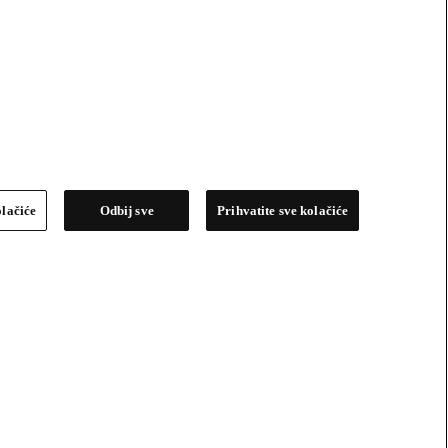
olačiće
Odbij sve
Prihvatite sve kolačiće