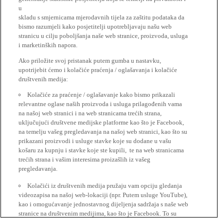
u
skladu s smjernicama mjerodavnih tijela za zaštitu podataka da
bismo razumjeli kako posjetitelji upotrebljavaju našu web
stranicu u cilju poboljšanja naše web stranice, proizvoda, usluga
i marketinških napora.
Ako priložite svoj pristanak putem gumba u nastavku,
upotrijebit ćemo i kolačiće praćenja / oglašavanja i kolačiće
društvenih medija:
Kolačiće za praćenje / oglašavanje kako bismo prikazali
relevantne oglase naših proizvoda i usluga prilagođenih vama
na našoj web stranici i na web stranicama trećih strana,
uključujući društvene medijske platforme kao što je Facebook,
na temelju vašeg pregledavanja na našoj web stranici, kao što su
prikazani proizvodi i usluge stavke koje su dodane u vašu
košaru za kupnju i stavke koje ste kupili, te na web stranicama
trećih strana i vašim interesima proizašlih iz vašeg
pregledavanja.
Kolačići iz društvenih medija pružaju vam opciju gledanja
videozapisa na našoj web-lokaciji (npr. Putem usluge YouTube),
kao i omogućavanje jednostavnog dijeljenja sadržaja s naše web
stranice na društvenim medijima, kao što je Facebook. To su