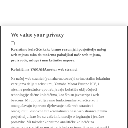
We value your privacy
Koristimo kolačiće kako bismo razumjeli posjetitelje našeg
web-mjesta tako da možemo poboljšati naše web-mjesto,
proizvode, usluge i marketinške napore.
Kolačići na YAMAHA motor web stranici
Na našoj web stranici (yamaha-motor.eu) i svimostalim lokalnim
verzijama dalje u tekstu mi, Yamaha Motor Europe N.V., i
njezine podružnice upotrebljavaju kolačiće uključujući
tehnologije slične kolačićima, kao što su javascript i web
beacons. Mi upotrebljavamo funkcionalne kolačiće koji
omogučavaju ispravno djelovanje naše web stranice i
omogučuju osnovne funkcionalnosti naše web stranice prema
posjetitelju, kao što su vaše informacije o logiranju i jezične
postavke. Mi također korisitmo analitičke kolačiće za
generiranje statistike posjetitelja koja se temelji na privatnosti i