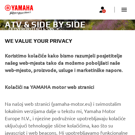
ATV & SIDE BY SIDE
ČETVEROKOTAČI & SXS
WE VALUE YOUR PRIVACY
Koristimo kolačiće kako bismo razumjeli posjetitelje
našeg web-mjesta tako da možemo poboljšati naše
CORPORATE
web-mjesto, proizvode, usluge i marketinške napore.
FOR BUSINESS
Kolačići na YAMAHA motor web stranici
MORE YAMAHA
Na našoj web stranici (yamaha-motor.eu) i svimostalim
lokalnim verzijama dalje u tekstu mi, Yamaha Motor
Europe N.V., i njezine podružnice upotrebljavaju kolačiće
SUPPORT
uključujući tehnologije slične kolačićima, kao što su
javascript i web beacons. Mi upotrebljavamo funkcionalne