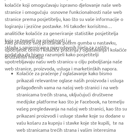
kolačiće koji omogučavaju ispravno djelovanje naše web
BILTEN
stranice i omogučuju osnovne funkcionalnosti naše web
stranice prema posjetitelju, kao što su vaše informacije o
Budite prvi koji će saznati o najnovijim ponudama, posebnim
događajima, novim izdanjima i još mnogo toga
logiranju i jezične postavke. Mi također korisitmo
analitičke kolačiće za generiranje statistike posjetitelja
koja se temelji na privatnosti i u
Ako priložite svoj pristanak putem gumba u nastavku,
skladu s smjernicama mjerodavnih tijela za zaštitu
upotrijebit ćemo i kolačiće praćenja / oglašavanja i kolačiće
podataka da bismo razumjeli kako posjetitelji
PRETPLATITE SE
društvenih medija:
upotrebljavaju našu web stranicu u cilju poboljšanja naše
web stranice, proizvoda, usluga i marketinških napora.
Pročitajte našu Politiku privatnosti kako biste saznali kako
Kolačiće za praćenje / oglašavanje kako bismo
obrađujemo vaše osobne podatke:
Pravila o Zaštiti Privatnosti
prikazali relevantne oglase naših proizvoda i usluga
prilagođenih vama na našoj web stranici i na web
Bosnia (Croatian)
stranicama trećih strana, uključujući društvene
medijske platforme kao što je Facebook, na temelju
vašeg pregledavanja na našoj web stranici, kao što su
prikazani proizvodi i usluge stavke koje su dodane u
vašu košaru za kupnju i stavke koje ste kupili, te na
web stranicama trećih strana i vašim interesima
© Copyright - 2026 Yamaha Motor Europe N.V. - All Rights