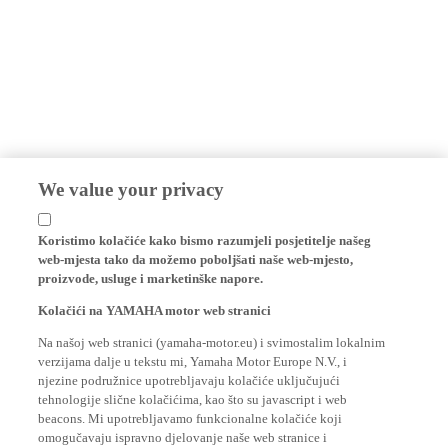
We value your privacy
Koristimo kolačiće kako bismo razumjeli posjetitelje našeg
web-mjesta tako da možemo poboljšati naše web-mjesto,
proizvode, usluge i marketinške napore.
Kolačići na YAMAHA motor web stranici
Na našoj web stranici (yamaha-motor.eu) i svimostalim lokalnim
verzijama dalje u tekstu mi, Yamaha Motor Europe N.V., i
njezine podružnice upotrebljavaju kolačiće uključujući
tehnologije slične kolačićima, kao što su javascript i web
beacons. Mi upotrebljavamo funkcionalne kolačiće koji
omogučavaju ispravno djelovanje naše web stranice i
omogučuju osnovne funkcionalnosti naše web stranice prema