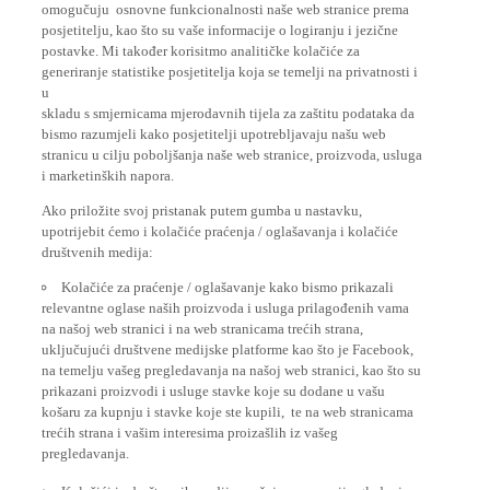
posjetitelju, kao što su vaše informacije o logiranju i jezične
postavke. Mi također korisitmo analitičke kolačiće za
generiranje statistike posjetitelja koja se temelji na privatnosti i
u
skladu s smjernicama mjerodavnih tijela za zaštitu podataka da
bismo razumjeli kako posjetitelji upotrebljavaju našu web
stranicu u cilju poboljšanja naše web stranice, proizvoda, usluga
i marketinških napora.
Ako priložite svoj pristanak putem gumba u nastavku,
upotrijebit ćemo i kolačiće praćenja / oglašavanja i kolačiće
društvenih medija:
Kolačiće za praćenje / oglašavanje kako bismo prikazali
relevantne oglase naših proizvoda i usluga prilagođenih vama
na našoj web stranici i na web stranicama trećih strana,
uključujući društvene medijske platforme kao što je Facebook,
na temelju vašeg pregledavanja na našoj web stranici, kao što su
prikazani proizvodi i usluge stavke koje su dodane u vašu
košaru za kupnju i stavke koje ste kupili, te na web stranicama
trećih strana i vašim interesima proizašlih iz vašeg
pregledavanja.
Kolačići iz društvenih medija pružaju vam opciju gledanja