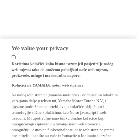
We value your privacy
Koristimo kolačiće kako bismo razumjeli posjetitelje našeg
web-mjesta tako da možemo poboljšati naše web-mjesto,
proizvode, usluge i marketinške napore.
Kolačići na YAMAHA motor web stranici
Na našoj web stranici (yamaha-motor.eu) i svimostalim lokalnim
verzijama dalje u tekstu mi, Yamaha Motor Europe N.V., i
njezine podružnice upotrebljavaju kolačiće uključujući
tehnologije slične kolačićima, kao što su javascript i web
beacons. Mi upotrebljavamo funkcionalne kolačiće koji
omogučavaju ispravno djelovanje naše web stranice i
omogučuju osnovne funkcionalnosti naše web stranice prema
posjetitelju, kao što su vaše informacije o logiranju i jezične