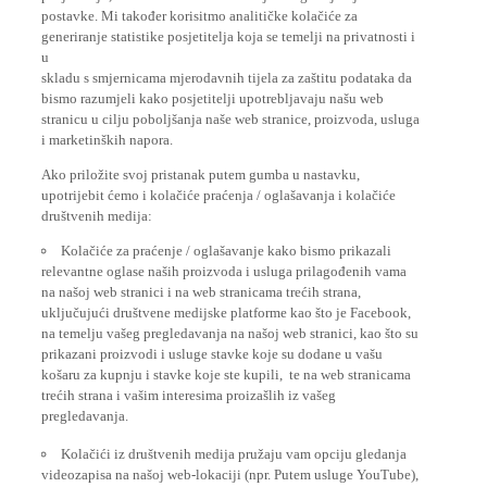
postavke. Mi također korisitmo analitičke kolačiće za
generiranje statistike posjetitelja koja se temelji na privatnosti i
u
skladu s smjernicama mjerodavnih tijela za zaštitu podataka da
bismo razumjeli kako posjetitelji upotrebljavaju našu web
stranicu u cilju poboljšanja naše web stranice, proizvoda, usluga
i marketinških napora.
Ako priložite svoj pristanak putem gumba u nastavku,
upotrijebit ćemo i kolačiće praćenja / oglašavanja i kolačiće
društvenih medija:
Kolačiće za praćenje / oglašavanje kako bismo prikazali
relevantne oglase naših proizvoda i usluga prilagođenih vama
na našoj web stranici i na web stranicama trećih strana,
uključujući društvene medijske platforme kao što je Facebook,
na temelju vašeg pregledavanja na našoj web stranici, kao što su
prikazani proizvodi i usluge stavke koje su dodane u vašu
košaru za kupnju i stavke koje ste kupili, te na web stranicama
trećih strana i vašim interesima proizašlih iz vašeg
pregledavanja.
Kolačići iz društvenih medija pružaju vam opciju gledanja
videozapisa na našoj web-lokaciji (npr. Putem usluge YouTube),
kao i omogućavanje jednostavnog dijeljenja sadržaja s naše web