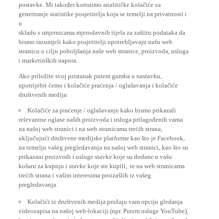
postavke. Mi također korisitmo analitičke kolačiće za
generiranje statistike posjetitelja koja se temelji na privatnosti i
u
skladu s smjernicama mjerodavnih tijela za zaštitu podataka da
bismo razumjeli kako posjetitelji upotrebljavaju našu web
stranicu u cilju poboljšanja naše web stranice, proizvoda, usluga
i marketinških napora.
Ako priložite svoj pristanak putem gumba u nastavku,
upotrijebit ćemo i kolačiće praćenja / oglašavanja i kolačiće
društvenih medija:
Kolačiće za praćenje / oglašavanje kako bismo prikazali
relevantne oglase naših proizvoda i usluga prilagođenih vama
na našoj web stranici i na web stranicama trećih strana,
uključujući društvene medijske platforme kao što je Facebook,
na temelju vašeg pregledavanja na našoj web stranici, kao što su
prikazani proizvodi i usluge stavke koje su dodane u vašu
košaru za kupnju i stavke koje ste kupili, te na web stranicama
trećih strana i vašim interesima proizašlih iz vašeg
pregledavanja.
Kolačići iz društvenih medija pružaju vam opciju gledanja
videozapisa na našoj web-lokaciji (npr. Putem usluge YouTube),
kao i omogućavanje jednostavnog dijeljenja sadržaja s naše web