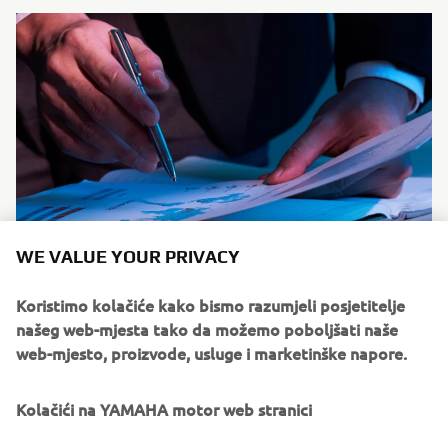
WE VALUE YOUR PRIVACY
SMT Sales Representatives
Koristimo kolačiće kako bismo razumjeli posjetitelje
Our sales partners support Yamaha’s goal to help all
našeg web-mjesta tako da možemo poboljšati naše
customers quickly and efficiently thanks to their
web-mjesto, proizvode, usluge i marketinške napore.
expertise. Find the partner for your country in the list
below:
Kolačići na YAMAHA motor web stranici
Pročitajte više