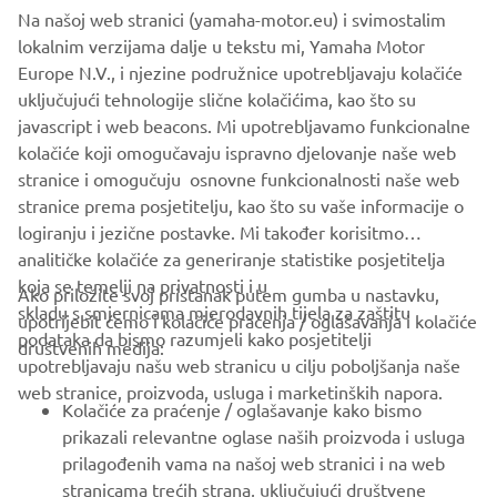
Na našoj web stranici (yamaha-motor.eu) i svimostalim
lokalnim verzijama dalje u tekstu mi, Yamaha Motor
Europe N.V., i njezine podružnice upotrebljavaju kolačiće
uključujući tehnologije slične kolačićima, kao što su
Follow Yamaha SMT Robotics on Social Media
javascript i web beacons. Mi upotrebljavamo funkcionalne
kolačiće koji omogučavaju ispravno djelovanje naše web
stranice i omogučuju osnovne funkcionalnosti naše web
SMT
stranice prema posjetitelju, kao što su vaše informacije o
logiranju i jezične postavke. Mi također korisitmo
analitičke kolačiće za generiranje statistike posjetitelja
koja se temelji na privatnosti i u
Ako priložite svoj pristanak putem gumba u nastavku,
skladu s smjernicama mjerodavnih tijela za zaštitu
upotrijebit ćemo i kolačiće praćenja / oglašavanja i kolačiće
CORPORATE
podataka da bismo razumjeli kako posjetitelji
društvenih medija:
upotrebljavaju našu web stranicu u cilju poboljšanja naše
web stranice, proizvoda, usluga i marketinških napora.
FOR BUSINESS
Kolačiće za praćenje / oglašavanje kako bismo
prikazali relevantne oglase naših proizvoda i usluga
MORE YAMAHA
prilagođenih vama na našoj web stranici i na web
stranicama trećih strana, uključujući društvene