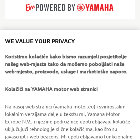
Since 1960, Lomac Milano has a long heritage of building
fast, capable and beautifully finished RIBs in Milan,
WE VALUE YOUR PRIVACY
blending innovation with meticulous craftsmanship. Their
hulls are known for outstanding handling, stability and
Koristimo kolačiće kako bismo razumjeli posjetitelje
wave-cutting performance. Serving thrill-seekers, families
našeg web-mjesta tako da možemo poboljšati naše
and professionals, Lomac Milano offers everything from
web-mjesto, proizvode, usluge i marketinške napore.
agile tenders to offshore performance models and luxury
cruisers. They are built for boaters who want speed, style
Kolačići na YAMAHA motor web stranici
and confidence in challenging conditions.
Na našoj web stranici (yamaha-motor.eu) i svimostalim
lokalnim verzijama dalje u tekstu mi, Yamaha Motor
Europe N.V., i njezine podružnice upotrebljavaju kolačiće
uključujući tehnologije slične kolačićima, kao što su
1
/
4
javascript i web beacons. Mi upotrebljavamo funkcionalne