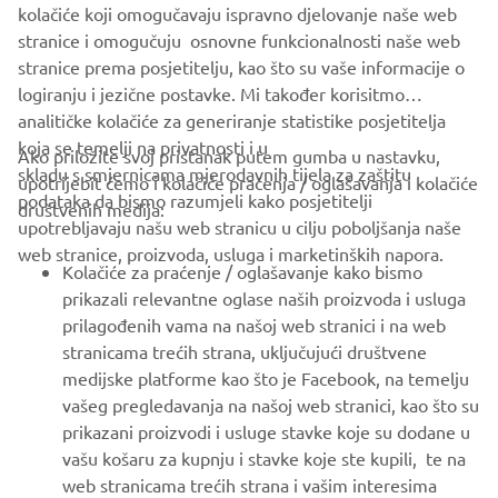
kolačiće koji omogučavaju ispravno djelovanje naše web
LOMAC OFFICIAL WEBSITE
stranice i omogučuju osnovne funkcionalnosti naše web
stranice prema posjetitelju, kao što su vaše informacije o
logiranju i jezične postavke. Mi također korisitmo
analitičke kolačiće za generiranje statistike posjetitelja
koja se temelji na privatnosti i u
Ako priložite svoj pristanak putem gumba u nastavku,
skladu s smjernicama mjerodavnih tijela za zaštitu
upotrijebit ćemo i kolačiće praćenja / oglašavanja i kolačiće
CORPORATE
podataka da bismo razumjeli kako posjetitelji
društvenih medija:
upotrebljavaju našu web stranicu u cilju poboljšanja naše
web stranice, proizvoda, usluga i marketinških napora.
FOR BUSINESS
Kolačiće za praćenje / oglašavanje kako bismo
prikazali relevantne oglase naših proizvoda i usluga
MORE YAMAHA
prilagođenih vama na našoj web stranici i na web
stranicama trećih strana, uključujući društvene
medijske platforme kao što je Facebook, na temelju
SUPPORT
vašeg pregledavanja na našoj web stranici, kao što su
prikazani proizvodi i usluge stavke koje su dodane u
vašu košaru za kupnju i stavke koje ste kupili, te na
BILTEN
web stranicama trećih strana i vašim interesima