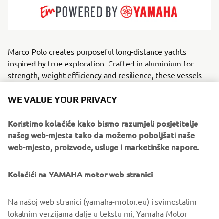
Marco Polo creates purposeful long-distance yachts
inspired by true exploration. Crafted in aluminium for
strength, weight efficiency and resilience, these vessels
are engineered to take owners far beyond the
conventional cruising map. Their design blends rugged
WE VALUE YOUR PRIVACY
seakeeping with surprisingly inviting interior comfort.
Aimed at adventurers, liveaboard couples and long-range
Koristimo kolačiće kako bismo razumjeli posjetitelje
cruisers, Marco Polo yachts specialise in endurance,
našeg web-mjesta tako da možemo poboljšati naše
autonomy and intelligent layouts designed for weeks or
web-mjesto, proizvode, usluge i marketinške napore.
months at sea. Whether tackling remote archipelagos or
crossing ocean passages, they deliver a rare combination
Kolačići na YAMAHA motor web stranici
of capability, security and understated style.
Na našoj web stranici (yamaha-motor.eu) i svimostalim
lokalnim verzijama dalje u tekstu mi, Yamaha Motor