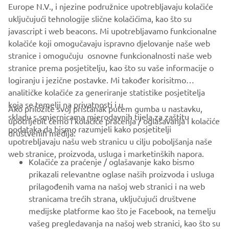
Europe N.V., i njezine podružnice upotrebljavaju kolačiće
uključujući tehnologije slične kolačićima, kao što su
1
/
3
javascript i web beacons. Mi upotrebljavamo funkcionalne
kolačiće koji omogučavaju ispravno djelovanje naše web
MARCO POLO OFFICIAL WEBSITE
stranice i omogučuju osnovne funkcionalnosti naše web
stranice prema posjetitelju, kao što su vaše informacije o
logiranju i jezične postavke. Mi također korisitmo
analitičke kolačiće za generiranje statistike posjetitelja
koja se temelji na privatnosti i u
Ako priložite svoj pristanak putem gumba u nastavku,
skladu s smjernicama mjerodavnih tijela za zaštitu
upotrijebit ćemo i kolačiće praćenja / oglašavanja i kolačiće
CORPORATE
podataka da bismo razumjeli kako posjetitelji
društvenih medija:
upotrebljavaju našu web stranicu u cilju poboljšanja naše
web stranice, proizvoda, usluga i marketinških napora.
FOR BUSINESS
Kolačiće za praćenje / oglašavanje kako bismo
prikazali relevantne oglase naših proizvoda i usluga
MORE YAMAHA
prilagođenih vama na našoj web stranici i na web
stranicama trećih strana, uključujući društvene
medijske platforme kao što je Facebook, na temelju
SUPPORT
vašeg pregledavanja na našoj web stranici, kao što su