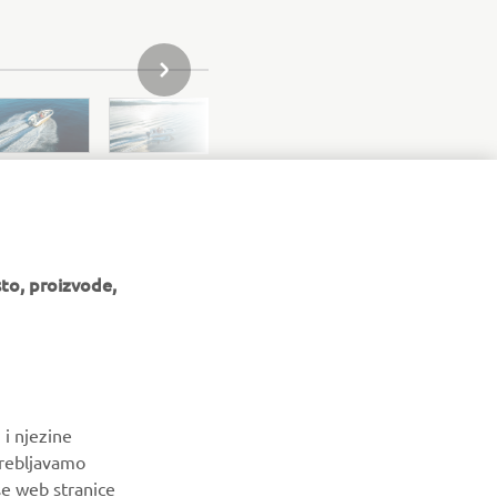
SLJEDEĆI PREDMET IZ GALERIJE
to, proizvode,
 i njezine
trebljavamo
BILTEN
še web stranice