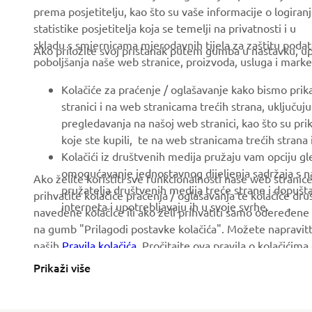
prema posjetitelju, kao što su vaše informacije o logiranj
statistike posjetitelja koja se temelji na privatnosti i u
About us
eBike systems
skladu s smjernicama mjerodavnih tijela za zaštitu podata
Ako priložite svoj pristanak putem gumba u nastavku, upo
News
Authorities & Police
poboljšanja naše web stranice, proizvoda, usluga i marke
Events
Golfcourses
Kolačiće za praćenje / oglašavanje kako bismo prik
Press
First responders
stranici i na web stranicama trećih strana, uključu
pregledavanja na našoj web stranici, kao što su pri
Brochures
Driving schools
koje ste kupili, te na web stranicama trećih strana
Working at Yamaha
Robotics
Kolačići iz društvenih medija pružaju vam opciju gl
omogućavanje jednostavnog dijeljenja sadržaja s na
Ako želite koristiti sve funkcionalnosti naše web strani
Become a Dealer
Partnerships
pružatelja društvenih medija treće strane i dopuš
prihvatite kolačiće praćenja / oglašavanja te kolačiće dr
Politika Ljudskih Prava
Technical information for
interneta i upotrebljavaju ih u svoje svrhe.
navedene kolačiće ili ako želi prihvatiti samo odeređene 
independent dealers
na gumb "Prilagodi postavke kolačića". Možete napravitt
Osnovna Politika
naših
Pravila kolačića
. Pročitajte ova pravila o kolačićim
Održivosti
Yamalube Safety Data
Sheets
Prikaži više
Whistleblower Channel