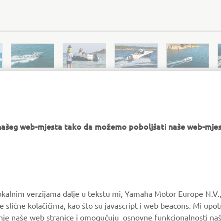
e našeg web-mjesta tako da možemo poboljšati naše web-mjes
PACIFIC CRAFT OFFICIAL WEBSITE
okalnim verzijama dalje u tekstu mi, Yamaha Motor Europe N.V.,
e slične kolačićima, kao što su javascript i web beacons. Mi upo
MORE YAMAHA
SUPPORT
anje naše web stranice i omogučuju osnovne funkcionalnosti na