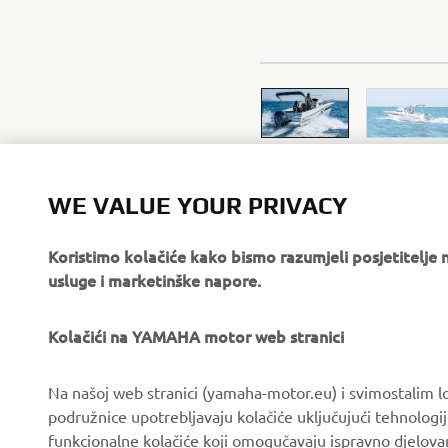
WE VALUE YOUR PRIVACY
Koristimo kolačiće kako bismo razumjeli posjetitelj
usluge i marketinške napore.
Kolačići na YAMAHA motor web stranici
Na našoj web stranici (yamaha-motor.eu) i svimostalim l
podružnice upotrebljavaju kolačiće uključujući tehnologij
CORPORATE
FOR BUSINESS
funkcionalne kolačiće koji omogučavaju ispravno djelov