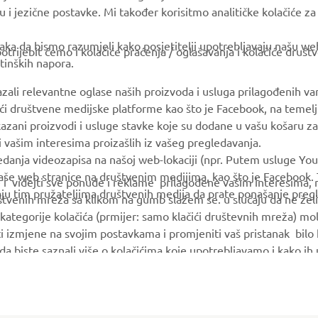
u i jezične postavke. Mi također korisitmo analitičke kolačiće z
MyYamaha
Parts Catalogue
ka da bismo razumjeli kako posjetitelji upotrebljavaju našu web 
trijebit ćemo i kolačiće praćenja / oglašavanja i kolačiće društ
Yamaha Music
Book Maintenance
tinških napora.
Yamaha Racing
Dealer locator
azali relevantne oglase naših proizvoda i usluga prilagođenih v
Yamaha Motor Global
Management of Waste
jući društvene medijske platforme kao što je Facebook, na temel
Batteries
kazani proizvodi i usluge stavke koje su dodane u vašu košaru za
Mobile Apps
 i vašim interesima proizašlih iz vašeg pregledavanja.
edanja videozapisa na našoj web-lokaciji (npr. Putem usluge You
še web stranice na društvenim medijima, kao što je Facebook. T
ce i videjti sve ponude i reklame prilagođene vašim interesima,
taju tim pružateljima društvenih medija da prate ponašanje pre
uštvenih mreža sa klikom na gumb slažem se. u slučaju da ne želi
kategorije kolačića (prmijer: samo klačići društevnih mreža) mol
i izmjene na svojim postavkama i promjeniti vaš pristanak bilo
a da biste saznali više o kolačićima koje upotrebljavamo i kako i