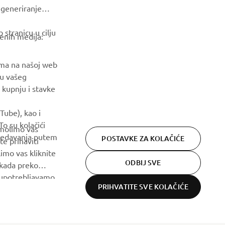
a generiranje
Budite prvi koji će saznati o najnovijim ponudama, posebnim
događajima, novim izdanjima i još mnogo toga
stranicu u cilju
venih medija:
PRETPLATITE SE
ama na našoj web
ju vašeg
Pročitajte našu Politiku privatnosti kako biste saznali kako
 kupnju i stavke
obrađujemo vaše osobne podatke:
Pravila o Zaštiti Privatnosti
Tube), kao i
o su kolačići
 molimo vas
gledavanja putem
POSTAVKE ZA KOLAČIĆE
te prihaviti
imo vas kliknite
ODBIJ SVE
 kada preko
h upotrebljavamo.
PRIHVATITE SVE KOLAČIĆE