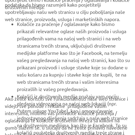
CORPORATE
podataka da bismo razumjeli kako posjetitelji
društvenih medija:
upotrebljavaju našu web stranicu u cilju poboljšanja naše
web stranice, proizvoda, usluga i marketinških napora.
FOR BUSINESS
Kolačiće za praćenje / oglašavanje kako bismo
prikazali relevantne oglase naših proizvoda i usluga
MORE YAMAHA
prilagođenih vama na našoj web stranici i na web
stranicama trećih strana, uključujući društvene
medijske platforme kao što je Facebook, na temelju
SUPPORT
vašeg pregledavanja na našoj web stranici, kao što su
prikazani proizvodi i usluge stavke koje su dodane u
vašu košaru za kupnju i stavke koje ste kupili, te na
BILTEN
web stranicama trećih strana i vašim interesima
Budite prvi koji će saznati o najnovijim ponudama, posebnim
proizašlih iz vašeg pregledavanja.
događajima, novim izdanjima i još mnogo toga
Kolačići iz društvenih medija pružaju vam opciju
Ako želite koristiti sve funkcionalnosti naše web stranice i
gledanja videozapisa na našoj web-lokaciji (npr.
videjti sve ponude i reklame prilagođene vašim
Putem usluge YouTube), kao i omogućavanje
interesima, molimo vas prihvatite kolačiće praćenja /
jednostavnog dijeljenja sadržaja s naše web stranice
oglašavanja te kolačiće društvenih mreža sa klikom na
PRETPLATITE SE
na društvenim medijima, kao što je Facebook. To su
gumb slažem se. u slučaju da ne želite prihaviti navedene
kolačići pružatelja društvenih medija treće strane i
kolačiće ili ako želi prihvatiti samo odeređene kategorije