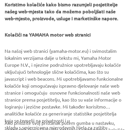
Koristimo kolačiće kako bismo razumjeli posjetitelje
našeg web-mjesta tako da možemo poboljšati naše
web-mjesto, proizvode, usluge i marketinške napore.
Country of production
Kolačići na YAMAHA motor web stranici
Market coverage
Na našoj web stranici (yamaha-motor.eu) i svimostalim
lokalnim verzijama dalje u tekstu mi, Yamaha Motor
Additional information or requests
Europe N.V., i njezine podružnice upotrebljavaju kolačiće
uključujući tehnologije slične kolačićima, kao što su
javascript i web beacons. Mi upotrebljavamo funkcionalne
kolačiće koji omogučavaju ispravno djelovanje naše web
SIGN UP
stranice i omogučuju osnovne funkcionalnosti naše web
stranice prema posjetitelju, kao što su vaše informacije o
logiranju i jezične postavke. Mi također korisitmo
analitičke kolačiće za generiranje statistike posjetitelja
koja se temelji na privatnosti i u
Ako priložite svoj pristanak putem gumba u nastavku,
skladu s smjernicama mjerodavnih tijela za zaštitu
upotrijebit ćemo i kolačiće praćenja / oglašavanja i kolačiće