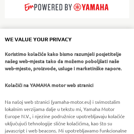
Sterk Yachts combine modern design with precise
engineering. Clean lines, solid construction and sporty
WE VALUE YOUR PRIVACY
Supersport hulls deliver a dayboat experience that feels
balanced, controlled and dynamic. Designed for
Koristimo kolačiće kako bismo razumjeli posjetitelje
sunseekers, coastal cruising and social boating, Sterk
našeg web-mjesta tako da možemo poboljšati naše
Yachts models focus on comfort, versatility and fast,
web-mjesto, proizvode, usluge i marketinške napore.
stable and efficient performance. Each model reflects
functional European design paired with performance-
Kolačići na YAMAHA motor web stranici
driven hull technology.
Na našoj web stranici (yamaha-motor.eu) i svimostalim
lokalnim verzijama dalje u tekstu mi, Yamaha Motor
Europe N.V., i njezine podružnice upotrebljavaju kolačiće
uključujući tehnologije slične kolačićima, kao što su
1
/
5
javascript i web beacons. Mi upotrebljavamo funkcionalne