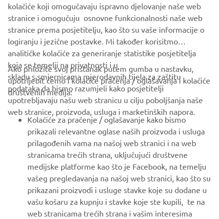
kolačiće koji omogučavaju ispravno djelovanje naše web
STERK OFFICIAL WEBSITE
stranice i omogučuju osnovne funkcionalnosti naše web
stranice prema posjetitelju, kao što su vaše informacije o
logiranju i jezične postavke. Mi također korisitmo
analitičke kolačiće za generiranje statistike posjetitelja
koja se temelji na privatnosti i u
Ako priložite svoj pristanak putem gumba u nastavku,
skladu s smjernicama mjerodavnih tijela za zaštitu
upotrijebit ćemo i kolačiće praćenja / oglašavanja i kolačiće
CORPORATE
podataka da bismo razumjeli kako posjetitelji
društvenih medija:
upotrebljavaju našu web stranicu u cilju poboljšanja naše
web stranice, proizvoda, usluga i marketinških napora.
FOR BUSINESS
Kolačiće za praćenje / oglašavanje kako bismo
prikazali relevantne oglase naših proizvoda i usluga
MORE YAMAHA
prilagođenih vama na našoj web stranici i na web
stranicama trećih strana, uključujući društvene
medijske platforme kao što je Facebook, na temelju
SUPPORT
vašeg pregledavanja na našoj web stranici, kao što su
prikazani proizvodi i usluge stavke koje su dodane u
vašu košaru za kupnju i stavke koje ste kupili, te na
BILTEN
web stranicama trećih strana i vašim interesima