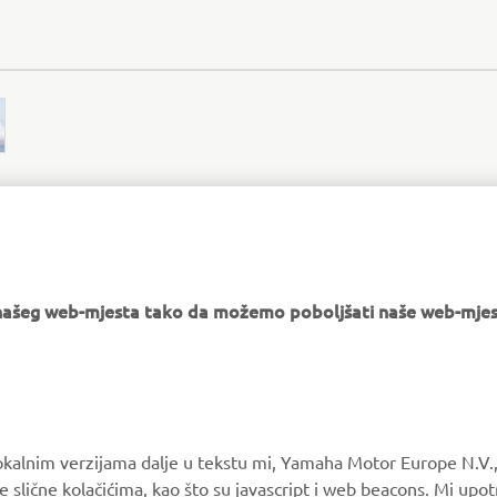
e našeg web-mjesta tako da možemo poboljšati naše web-mjes
XO OFFICIAL WEBSITE
okalnim verzijama dalje u tekstu mi, Yamaha Motor Europe N.V.,
e slične kolačićima, kao što su javascript i web beacons. Mi upo
MORE YAMAHA
SUPPORT
anje naše web stranice i omogučuju osnovne funkcionalnosti na