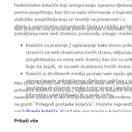
prema posjetitelju, kao što su vaše informacije o logiranj
statistike posjetitelja koja se temelji na privatnosti i u
About us
eBike systems
skladu s smjernicama mjerodavnih tijela za zaštitu podata
Ako priložite svoj pristanak putem gumba u nastavku, upo
News
Authorities & Police
poboljšanja naše web stranice, proizvoda, usluga i marke
Events
Golfcourses
Kolačiće za praćenje / oglašavanje kako bismo prik
Press
First responders
stranici i na web stranicama trećih strana, uključu
pregledavanja na našoj web stranici, kao što su pri
Brochures
Driving schools
koje ste kupili, te na web stranicama trećih strana
Working at Yamaha
Robotics
Kolačići iz društvenih medija pružaju vam opciju gl
omogućavanje jednostavnog dijeljenja sadržaja s na
Ako želite koristiti sve funkcionalnosti naše web strani
Become a Dealer
Partnerships
pružatelja društvenih medija treće strane i dopuš
prihvatite kolačiće praćenja / oglašavanja te kolačiće dr
Politika Ljudskih Prava
Technical information for
interneta i upotrebljavaju ih u svoje svrhe.
navedene kolačiće ili ako želi prihvatiti samo odeređene 
independent dealers
na gumb "Prilagodi postavke kolačića". Možete napravitt
Osnovna Politika
naših
Pravila kolačića
. Pročitajte ova pravila o kolačićim
Održivosti
Yamalube Safety Data
Sheets
Prikaži više
Whistleblower Channel