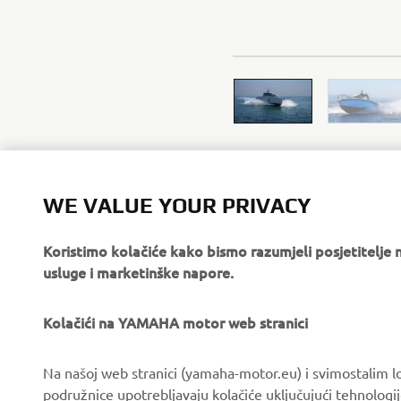
WE VALUE YOUR PRIVACY
Koristimo kolačiće kako bismo razumjeli posjetitelj
usluge i marketinške napore.
Kolačići na YAMAHA motor web stranici
Na našoj web stranici (yamaha-motor.eu) i svimostalim l
podružnice upotrebljavaju kolačiće uključujući tehnologij
CORPORATE
FOR BUSINESS
funkcionalne kolačiće koji omogučavaju ispravno djelov