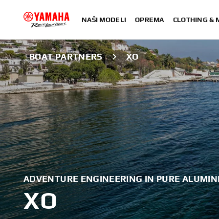
NAŠI MODELI
OPREMA
CLOTHING &
BOAT PARTNERS
XO
ADVENTURE ENGINEERING IN PURE ALUMIN
XO