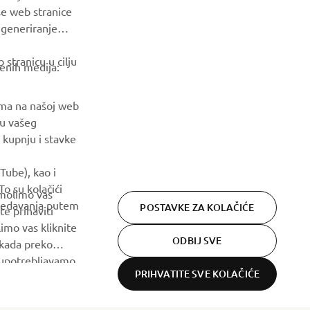
a generiranje
Budite prvi koji će saznati o najnovijim ponudama, posebnim
događajima, novim izdanjima i još mnogo toga
stranicu u cilju
venih medija:
PRETPLATITE SE
ama na našoj web
ju vašeg
Pročitajte našu Politiku privatnosti kako biste saznali kako
 kupnju i stavke
obrađujemo vaše osobne podatke:
Pravila o Zaštiti Privatnosti
Tube), kao i
o su kolačići
 molimo vas
gledavanja putem
POSTAVKE ZA KOLAČIĆE
te prihaviti
imo vas kliknite
ODBIJ SVE
 kada preko
h upotrebljavamo.
PRIHVATITE SVE KOLAČIĆE