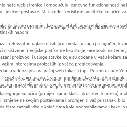
u i jezične postavke. Mi također korisitmo analitičke kolačiće z
MyYamaha
Parts Catalogue
ka da bismo razumjeli kako posjetitelji upotrebljavaju našu web 
trijebit ćemo i kolačiće praćenja / oglašavanja i kolačiće društ
Yamaha Music
Book Maintenance
tinških napora.
Yamaha Racing
Dealer locator
azali relevantne oglase naših proizvoda i usluga prilagođenih v
Yamaha Motor Global
Management of Waste
jući društvene medijske platforme kao što je Facebook, na temel
Batteries
kazani proizvodi i usluge stavke koje su dodane u vašu košaru za
Mobile Apps
 i vašim interesima proizašlih iz vašeg pregledavanja.
edanja videozapisa na našoj web-lokaciji (npr. Putem usluge You
še web stranice na društvenim medijima, kao što je Facebook. T
ce i videjti sve ponude i reklame prilagođene vašim interesima,
taju tim pružateljima društvenih medija da prate ponašanje pre
uštvenih mreža sa klikom na gumb slažem se. u slučaju da ne želi
kategorije kolačića (prmijer: samo klačići društevnih mreža) mol
i izmjene na svojim postavkama i promjeniti vaš pristanak bilo
a da biste saznali više o kolačićima koje upotrebljavamo i kako i