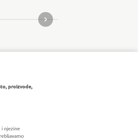
SLJEDEĆI PREDMET IZ GALERIJE
to, proizvode,
 i njezine
trebljavamo
BILTEN
še web stranice