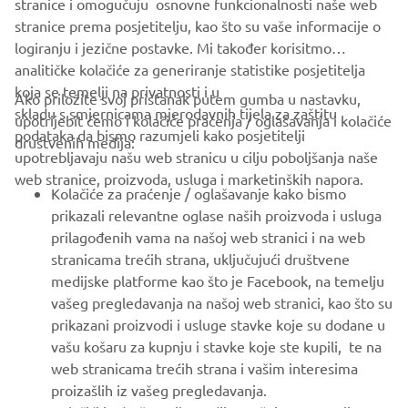
YAMARIN OFFICIAL WEBSITE
stranice i omogučuju osnovne funkcionalnosti naše web
stranice prema posjetitelju, kao što su vaše informacije o
logiranju i jezične postavke. Mi također korisitmo
analitičke kolačiće za generiranje statistike posjetitelja
koja se temelji na privatnosti i u
Ako priložite svoj pristanak putem gumba u nastavku,
skladu s smjernicama mjerodavnih tijela za zaštitu
upotrijebit ćemo i kolačiće praćenja / oglašavanja i kolačiće
CORPORATE
podataka da bismo razumjeli kako posjetitelji
društvenih medija:
upotrebljavaju našu web stranicu u cilju poboljšanja naše
web stranice, proizvoda, usluga i marketinških napora.
FOR BUSINESS
Kolačiće za praćenje / oglašavanje kako bismo
prikazali relevantne oglase naših proizvoda i usluga
MORE YAMAHA
prilagođenih vama na našoj web stranici i na web
stranicama trećih strana, uključujući društvene
medijske platforme kao što je Facebook, na temelju
SUPPORT
vašeg pregledavanja na našoj web stranici, kao što su
prikazani proizvodi i usluge stavke koje su dodane u
vašu košaru za kupnju i stavke koje ste kupili, te na
BILTEN
web stranicama trećih strana i vašim interesima
Budite prvi koji će saznati o najnovijim ponudama, posebnim
proizašlih iz vašeg pregledavanja.
događajima, novim izdanjima i još mnogo toga