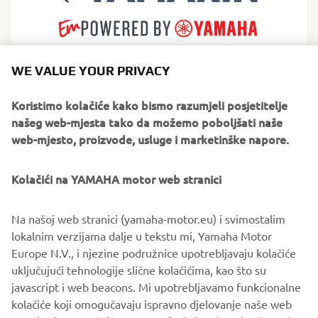
WE VALUE YOUR PRIVACY
Yamarin specialises in safe, comfortable fibreglass boats
shaped by demanding Nordic conditions. Their philosophy
Koristimo kolačiće kako bismo razumjeli posjetitelje
focuses on intuitive handling, reliability and making
našeg web-mjesta tako da možemo poboljšati naše
boating feel effortless. Perfect for families and leisure
web-mjesto, proizvode, usluge i marketinške napore.
boaters, Yamarin builds high-quality powerboats with
Scandinavian simplicity, practical layouts and smooth
Kolačići na YAMAHA motor web stranici
performance for relaxed days afloat.
Na našoj web stranici (yamaha-motor.eu) i svimostalim
lokalnim verzijama dalje u tekstu mi, Yamaha Motor
Europe N.V., i njezine podružnice upotrebljavaju kolačiće
uključujući tehnologije slične kolačićima, kao što su
1
/
8
javascript i web beacons. Mi upotrebljavamo funkcionalne
kolačiće koji omogučavaju ispravno djelovanje naše web