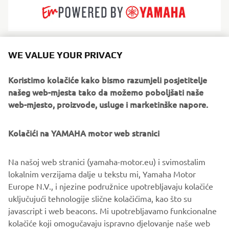
Zodiac revolutionised boating with the world’s first
WE VALUE YOUR PRIVACY
inflatable hulls and continues to lead in comfort, durability
and innovation. Their RIBs and inflatables are known
Koristimo kolačiće kako bismo razumjeli posjetitelje
globally for stability, safety and ready-for-anything
našeg web-mjesta tako da možemo poboljšati naše
versatility. Serving families, divers, adventurers and
web-mjesto, proizvode, usluge i marketinške napore.
professionals, Zodiac offers everything from compact
tenders to offshore-capable RIBs. They embody freedom,
Kolačići na YAMAHA motor web stranici
fun and reliability on any water.
Na našoj web stranici (yamaha-motor.eu) i svimostalim
lokalnim verzijama dalje u tekstu mi, Yamaha Motor
Europe N.V., i njezine podružnice upotrebljavaju kolačiće
uključujući tehnologije slične kolačićima, kao što su
1
/
3
javascript i web beacons. Mi upotrebljavamo funkcionalne
kolačiće koji omogučavaju ispravno djelovanje naše web