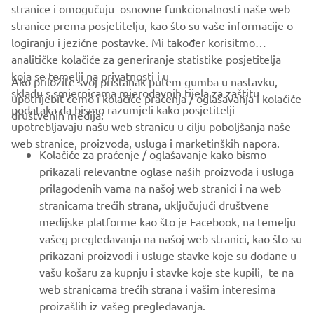
ZODIAC OFFICIAL WEBSITE
stranice i omogučuju osnovne funkcionalnosti naše web
stranice prema posjetitelju, kao što su vaše informacije o
logiranju i jezične postavke. Mi također korisitmo
analitičke kolačiće za generiranje statistike posjetitelja
koja se temelji na privatnosti i u
Ako priložite svoj pristanak putem gumba u nastavku,
skladu s smjernicama mjerodavnih tijela za zaštitu
upotrijebit ćemo i kolačiće praćenja / oglašavanja i kolačiće
CORPORATE
podataka da bismo razumjeli kako posjetitelji
društvenih medija:
upotrebljavaju našu web stranicu u cilju poboljšanja naše
web stranice, proizvoda, usluga i marketinških napora.
FOR BUSINESS
Kolačiće za praćenje / oglašavanje kako bismo
prikazali relevantne oglase naših proizvoda i usluga
MORE YAMAHA
prilagođenih vama na našoj web stranici i na web
stranicama trećih strana, uključujući društvene
medijske platforme kao što je Facebook, na temelju
SUPPORT
vašeg pregledavanja na našoj web stranici, kao što su
prikazani proizvodi i usluge stavke koje su dodane u
vašu košaru za kupnju i stavke koje ste kupili, te na
BILTEN
web stranicama trećih strana i vašim interesima
Budite prvi koji će saznati o najnovijim ponudama, posebnim
proizašlih iz vašeg pregledavanja.