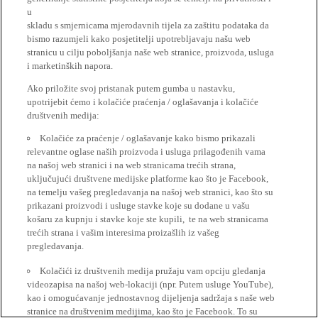
u
skladu s smjernicama mjerodavnih tijela za zaštitu podataka da
bismo razumjeli kako posjetitelji upotrebljavaju našu web
stranicu u cilju poboljšanja naše web stranice, proizvoda, usluga
i marketinških napora.
Ako priložite svoj pristanak putem gumba u nastavku,
upotrijebit ćemo i kolačiće praćenja / oglašavanja i kolačiće
društvenih medija:
Kolačiće za praćenje / oglašavanje kako bismo prikazali
relevantne oglase naših proizvoda i usluga prilagođenih vama
na našoj web stranici i na web stranicama trećih strana,
uključujući društvene medijske platforme kao što je Facebook,
na temelju vašeg pregledavanja na našoj web stranici, kao što su
prikazani proizvodi i usluge stavke koje su dodane u vašu
košaru za kupnju i stavke koje ste kupili, te na web stranicama
trećih strana i vašim interesima proizašlih iz vašeg
pregledavanja.
Kolačići iz društvenih medija pružaju vam opciju gledanja
videozapisa na našoj web-lokaciji (npr. Putem usluge YouTube),
kao i omogućavanje jednostavnog dijeljenja sadržaja s naše web
stranice na društvenim medijima, kao što je Facebook. To su