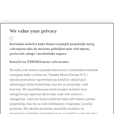
We value your privacy
Koristimo kolačiće kako bismo razumjeli posjetitelje našeg
web-mjesta tako da možemo poboljšati naše web-mjesto,
proizvode, usluge i marketinške napore.
Kolačići na YAMAHA motor web stranici
Na našoj web stranici (yamaha-motor.eu) i svimostalim lokalnim
verzijama dalje u tekstu mi, Yamaha Motor Europe N.V., i
njezine podružnice upotrebljavaju kolačiće uključujući
tehnologije slične kolačićima, kao što su javascript i web
beacons. Mi upotrebljavamo funkcionalne kolačiće koji
omogučavaju ispravno djelovanje naše web stranice i
omogučuju osnovne funkcionalnosti naše web stranice prema
posjetitelju, kao što su vaše informacije o logiranju i jezične
postavke. Mi također korisitmo analitičke kolačiće za
generiranje statistike posjetitelja koja se temelji na privatnosti i