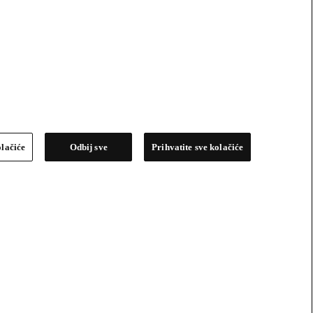
olačiće
Odbij sve
Prihvatite sve kolačiće