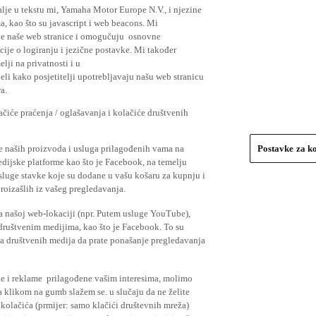
lje u tekstu mi, Yamaha Motor Europe N.V., i njezine
, kao što su javascript i web beacons. Mi
je naše web stranice i omogučuju osnovne
cije o logiranju i jezične postavke. Mi također
elji na privatnosti i u
li kako posjetitelji upotrebljavaju našu web stranicu
a.
čiće praćenja / oglašavanja i kolačiće društvenih
se naših proizvoda i usluga prilagođenih vama na
Postavke za k
medijske platforme kao što je Facebook, na temelju
usluge stavke koje su dodane u vašu košaru za kupnju i
proizašlih iz vašeg pregledavanja.
a našoj web-lokaciji (npr. Putem usluge YouTube),
 društvenim medijima, kao što je Facebook. To su
ima društvenih medija da prate ponašanje pregledavanja
ude i reklame prilagođene vašim interesima, molimo
a klikom na gumb slažem se. u slučaju da ne želite
 kolačića (prmijer: samo klačići društevnih mreža)