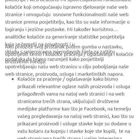
SUPPORT
kolačiće koji omogučavaju ispravno djelovanje naše web
stranice i omogučuju osnovne funkcionalnosti naše web
stranice prema posjetitelju, kao što su vaše informacije o
BILTEN
logiranju i jezične postavke. Mi također korisitmo
Budite prvi koji će saznati o najnovijim ponudama, posebnim
analitičke kolačiće za generiranje statistike posjetitelja
događajima, novim izdanjima i još mnogo toga
koja se temelji na privatnosti i u
Ako priložite svoj pristanak putem gumba u nastavku,
skladu s smjernicama mjerodavnih tijela za zaštitu
upotrijebit ćemo i kolačiće praćenja / oglašavanja i kolačiće
podataka da bismo razumjeli kako posjetitelji
društvenih medija:
upotrebljavaju našu web stranicu u cilju poboljšanja naše
PRETPLATITE SE
web stranice, proizvoda, usluga i marketinških napora.
Kolačiće za praćenje / oglašavanje kako bismo
prikazali relevantne oglase naših proizvoda i usluga
Pročitajte našu Politiku privatnosti kako biste saznali kako
prilagođenih vama na našoj web stranici i na web
obrađujemo vaše osobne podatke:
Pravila o Zaštiti Privatnosti
stranicama trećih strana, uključujući društvene
medijske platforme kao što je Facebook, na temelju
Bosnia (Croatian)
vašeg pregledavanja na našoj web stranici, kao što su
prikazani proizvodi i usluge stavke koje su dodane u
vašu košaru za kupnju i stavke koje ste kupili, te na
web stranicama trećih strana i vašim interesima