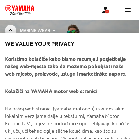
MARINE WEAR
WE VALUE YOUR PRIVACY
MARINE WEAR
Koristimo kolačiće kako bismo razumjeli posjetitelje
našeg web-mjesta tako da možemo poboljšati naše
web-mjesto, proizvode, usluge i marketinške napore.
CORPORATE
Kolačići na YAMAHA motor web stranici
FOR BUSINESS
Na našoj web stranici (yamaha-motor.eu) i svimostalim
lokalnim verzijama dalje u tekstu mi, Yamaha Motor
MORE YAMAHA
Europe N.V., i njezine podružnice upotrebljavaju kolačiće
uključujući tehnologije slične kolačićima, kao što su
javascript i web beacons. Mi upotrebljavamo funkcionalne