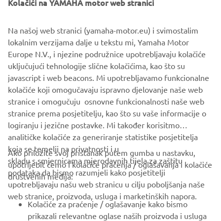
Kolačići na YAMAHA motor web stranici
the logbook with you where ever you might go. Buster
App also offers guides for boat maintenance, usage and
Na našoj web stranici (yamaha-motor.eu) i svimostalim
winter storage for each boater. By linking the Buster app
lokalnim verzijama dalje u tekstu mi, Yamaha Motor
with your Buster Q device you can see e.g. trips cruised,
Europe N.V., i njezine podružnice upotrebljavaju kolačiće
boat location, fuel level and battery voltage.
uključujući tehnologije slične kolačićima, kao što su
javascript i web beacons. Mi upotrebljavamo funkcionalne
kolačiće koji omogučavaju ispravno djelovanje naše web
stranice i omogučuju osnovne funkcionalnosti naše web
stranice prema posjetitelju, kao što su vaše informacije o
logiranju i jezične postavke. Mi također korisitmo
analitičke kolačiće za generiranje statistike posjetitelja
koja se temelji na privatnosti i u
Ako priložite svoj pristanak putem gumba u nastavku,
skladu s smjernicama mjerodavnih tijela za zaštitu
upotrijebit ćemo i kolačiće praćenja / oglašavanja i kolačiće
CORPORATE
podataka da bismo razumjeli kako posjetitelji
društvenih medija:
upotrebljavaju našu web stranicu u cilju poboljšanja naše
web stranice, proizvoda, usluga i marketinških napora.
FOR BUSINESS
Kolačiće za praćenje / oglašavanje kako bismo
prikazali relevantne oglase naših proizvoda i usluga