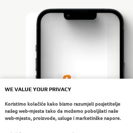
WE VALUE YOUR PRIVACY
Koristimo kolačiće kako bismo razumjeli posjetitelje
BUSTER IN YOUR POCKET
našeg web-mjesta tako da možemo poboljšati naše
BUSTER APP
web-mjesto, proizvode, usluge i marketinške napore.
With Buster App you have the vital signs of your boat and