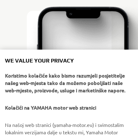
WE VALUE YOUR PRIVACY
Koristimo kolačiće kako bismo razumjeli posjetitelje
našeg web-mjesta tako da možemo poboljšati naše
web-mjesto, proizvode, usluge i marketinške napore.
Kolačići na YAMAHA motor web stranici
DOWNLOAD
GARMIN STREETCROSS
Na našoj web stranici (yamaha-motor.eu) i svimostalim
lokalnim verzijama dalje u tekstu mi, Yamaha Motor
Please click one of the icons to download the free Garmin