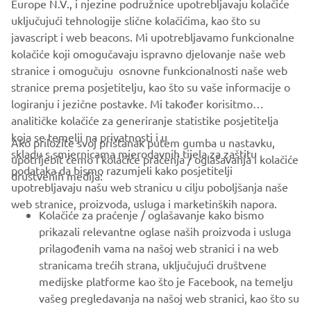
Europe N.V., i njezine podružnice upotrebljavaju kolačiće
StreetCross App.
uključujući tehnologije slične kolačićima, kao što su
javascript i web beacons. Mi upotrebljavamo funkcionalne
kolačiće koji omogučavaju ispravno djelovanje naše web
stranice i omogučuju osnovne funkcionalnosti naše web
stranice prema posjetitelju, kao što su vaše informacije o
logiranju i jezične postavke. Mi također korisitmo
analitičke kolačiće za generiranje statistike posjetitelja
koja se temelji na privatnosti i u
Ako priložite svoj pristanak putem gumba u nastavku,
skladu s smjernicama mjerodavnih tijela za zaštitu
upotrijebit ćemo i kolačiće praćenja / oglašavanja i kolačiće
CORPORATE
podataka da bismo razumjeli kako posjetitelji
društvenih medija:
upotrebljavaju našu web stranicu u cilju poboljšanja naše
web stranice, proizvoda, usluga i marketinških napora.
FOR BUSINESS
Kolačiće za praćenje / oglašavanje kako bismo
prikazali relevantne oglase naših proizvoda i usluga
MORE YAMAHA
prilagođenih vama na našoj web stranici i na web
stranicama trećih strana, uključujući društvene
medijske platforme kao što je Facebook, na temelju
SUPPORT
vašeg pregledavanja na našoj web stranici, kao što su