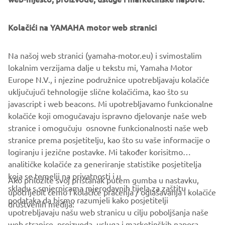
Kolačići na YAMAHA motor web stranici
This Riding School was created by Luca Pedersoli (rider in
Na našoj web stranici (yamaha-motor.eu) i svimostalim
Italian Superbike Championship and tester) in 2005 and
lokalnim verzijama dalje u tekstu mi, Yamaha Motor
has since become the leading school to offer customers
Europe N.V., i njezine podružnice upotrebljavaju kolačiće
courses to suit their personal level. Further information is
uključujući tehnologije slične kolačićima, kao što su
provided on their website.
javascript i web beacons. Mi upotrebljavamo funkcionalne
kolačiće koji omogučavaju ispravno djelovanje naše web
GO TO WEBSITE
stranice i omogučuju osnovne funkcionalnosti naše web
stranice prema posjetitelju, kao što su vaše informacije o
logiranju i jezične postavke. Mi također korisitmo
analitičke kolačiće za generiranje statistike posjetitelja
koja se temelji na privatnosti i u
Ako priložite svoj pristanak putem gumba u nastavku,
skladu s smjernicama mjerodavnih tijela za zaštitu
upotrijebit ćemo i kolačiće praćenja / oglašavanja i kolačiće
CORPORATE
podataka da bismo razumjeli kako posjetitelji
društvenih medija:
upotrebljavaju našu web stranicu u cilju poboljšanja naše
web stranice, proizvoda, usluga i marketinških napora.