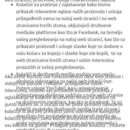
FOR BUSINESS
Kolačiće za praćenje / oglašavanje kako bismo
prikazali relevantne oglase naših proizvoda i usluga
MORE YAMAHA
prilagođenih vama na našoj web stranici i na web
stranicama trećih strana, uključujući društvene
medijske platforme kao što je Facebook, na temelju
SUPPORT
vašeg pregledavanja na našoj web stranici, kao što su
prikazani proizvodi i usluge stavke koje su dodane u
vašu košaru za kupnju i stavke koje ste kupili, te na
BILTEN
web stranicama trećih strana i vašim interesima
Budite prvi koji će saznati o najnovijim ponudama, posebnim
proizašlih iz vašeg pregledavanja.
događajima, novim izdanjima i još mnogo toga
Kolačići iz društvenih medija pružaju vam opciju
Ako želite koristiti sve funkcionalnosti naše web stranice i
gledanja videozapisa na našoj web-lokaciji (npr.
videjti sve ponude i reklame prilagođene vašim
Putem usluge YouTube), kao i omogućavanje
interesima, molimo vas prihvatite kolačiće praćenja /
jednostavnog dijeljenja sadržaja s naše web stranice
oglašavanja te kolačiće društvenih mreža sa klikom na
PRETPLATITE SE
na društvenim medijima, kao što je Facebook. To su
gumb slažem se. u slučaju da ne želite prihaviti navedene
kolačići pružatelja društvenih medija treće strane i
kolačiće ili ako želi prihvatiti samo odeređene kategorije
dopuštaju tim pružateljima društvenih medija da
Pročitajte našu Politiku privatnosti kako biste saznali kako
kolačića (prmijer: samo klačići društevnih mreža) molimo
prate ponašanje pregledavanja putem interneta i
obrađujemo vaše osobne podatke:
Pravila o Zaštiti Privatnosti
vas kliknite na gumb "Prilagodi postavke kolačića". Možete
upotrebljavaju ih u svoje svrhe.