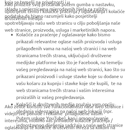
koja se temelji na privatnosti i u
Ako priložite svoj pristanak putem gumba u nastavku,
skladu s smjernicama mjerodavnih tijela za zaštitu
upotrijebit ćemo i kolačiće praćenja / oglašavanja i kolačiće
CORPORATE
podataka da bismo razumjeli kako posjetitelji
društvenih medija:
upotrebljavaju našu web stranicu u cilju poboljšanja naše
web stranice, proizvoda, usluga i marketinških napora.
FOR BUSINESS
Kolačiće za praćenje / oglašavanje kako bismo
prikazali relevantne oglase naših proizvoda i usluga
MORE YAMAHA
prilagođenih vama na našoj web stranici i na web
stranicama trećih strana, uključujući društvene
medijske platforme kao što je Facebook, na temelju
SUPPORT
vašeg pregledavanja na našoj web stranici, kao što su
prikazani proizvodi i usluge stavke koje su dodane u
vašu košaru za kupnju i stavke koje ste kupili, te na
BILTEN
web stranicama trećih strana i vašim interesima
Budite prvi koji će saznati o najnovijim ponudama, posebnim
proizašlih iz vašeg pregledavanja.
događajima, novim izdanjima i još mnogo toga
Kolačići iz društvenih medija pružaju vam opciju
Ako želite koristiti sve funkcionalnosti naše web stranice i
gledanja videozapisa na našoj web-lokaciji (npr.
videjti sve ponude i reklame prilagođene vašim
Putem usluge YouTube), kao i omogućavanje
interesima, molimo vas prihvatite kolačiće praćenja /
jednostavnog dijeljenja sadržaja s naše web stranice
oglašavanja te kolačiće društvenih mreža sa klikom na