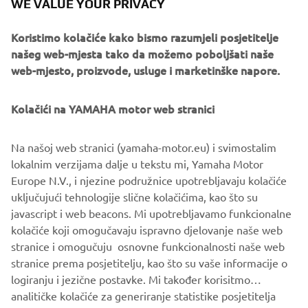
WE VALUE YOUR PRIVACY
keeps the nose in a set compass direction, also
working in reverse.
Koristimo kolačiće kako bismo razumjeli posjetitelje
Pattern steer:
našeg web-mjesta tako da možemo poboljšati naše
spiral or zigzag, is perfect for those looking to relax
web-mjesto, proizvode, usluge i marketinške napore.
around a certain part of the marina, lake or while out
on the open water.
Kolačići na YAMAHA motor web stranici
It is easy to adjust a range of settings ‘on-the-fly’
combining the Course Hold with a Helm Master EX
Na našoj web stranici (yamaha-motor.eu) i svimostalim
Joystick. Specifically you can be in control of the fine
lokalnim verzijama dalje u tekstu mi, Yamaha Motor
adjustments of speed, course and heading without the
Europe N.V., i njezine podružnice upotrebljavaju kolačiće
using the steering wheel or throttle levers.
uključujući tehnologije slične kolačićima, kao što su
javascript i web beacons. Mi upotrebljavamo funkcionalne
kolačiće koji omogučavaju ispravno djelovanje naše web
stranice i omogučuju osnovne funkcionalnosti naše web
SLJEDEĆ
stranice prema posjetitelju, kao što su vaše informacije o
1
/
5
logiranju i jezične postavke. Mi također korisitmo
analitičke kolačiće za generiranje statistike posjetitelja