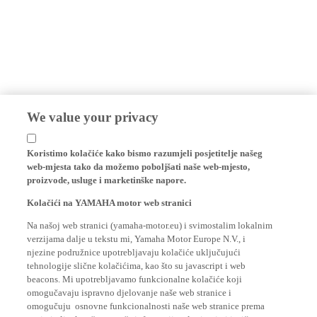
We value your privacy
Koristimo kolačiće kako bismo razumjeli posjetitelje našeg
web-mjesta tako da možemo poboljšati naše web-mjesto,
proizvode, usluge i marketinške napore.
Kolačići na YAMAHA motor web stranici
Na našoj web stranici (yamaha-motor.eu) i svimostalim lokalnim
verzijama dalje u tekstu mi, Yamaha Motor Europe N.V., i
njezine podružnice upotrebljavaju kolačiće uključujući
tehnologije slične kolačićima, kao što su javascript i web
beacons. Mi upotrebljavamo funkcionalne kolačiće koji
omogučavaju ispravno djelovanje naše web stranice i
omogučuju osnovne funkcionalnosti naše web stranice prema
posjetitelju, kao što su vaše informacije o logiranju i jezične