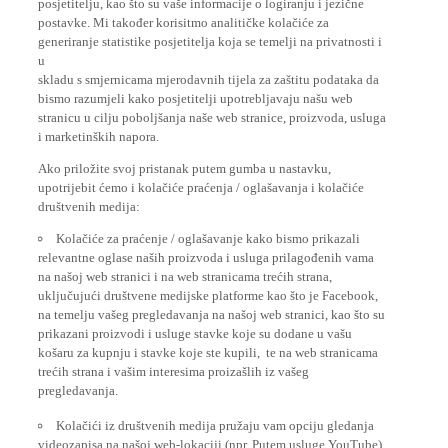
postavke. Mi također korisitmo analitičke kolačiće za
generiranje statistike posjetitelja koja se temelji na privatnosti i
u
skladu s smjernicama mjerodavnih tijela za zaštitu podataka da
bismo razumjeli kako posjetitelji upotrebljavaju našu web
stranicu u cilju poboljšanja naše web stranice, proizvoda, usluga
i marketinških napora.
Ako priložite svoj pristanak putem gumba u nastavku,
upotrijebit ćemo i kolačiće praćenja / oglašavanja i kolačiće
društvenih medija:
Kolačiće za praćenje / oglašavanje kako bismo prikazali
relevantne oglase naših proizvoda i usluga prilagođenih vama
na našoj web stranici i na web stranicama trećih strana,
uključujući društvene medijske platforme kao što je Facebook,
na temelju vašeg pregledavanja na našoj web stranici, kao što su
prikazani proizvodi i usluge stavke koje su dodane u vašu
košaru za kupnju i stavke koje ste kupili, te na web stranicama
trećih strana i vašim interesima proizašlih iz vašeg
pregledavanja.
Kolačići iz društvenih medija pružaju vam opciju gledanja
videozapisa na našoj web-lokaciji (npr. Putem usluge YouTube),