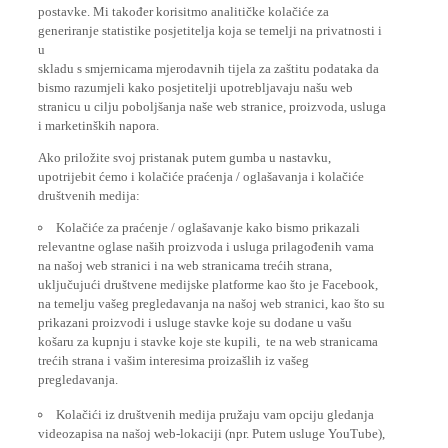
postavke. Mi također korisitmo analitičke kolačiće za
generiranje statistike posjetitelja koja se temelji na privatnosti i
u
skladu s smjernicama mjerodavnih tijela za zaštitu podataka da
bismo razumjeli kako posjetitelji upotrebljavaju našu web
stranicu u cilju poboljšanja naše web stranice, proizvoda, usluga
i marketinških napora.
Ako priložite svoj pristanak putem gumba u nastavku,
upotrijebit ćemo i kolačiće praćenja / oglašavanja i kolačiće
društvenih medija:
Kolačiće za praćenje / oglašavanje kako bismo prikazali
relevantne oglase naših proizvoda i usluga prilagođenih vama
na našoj web stranici i na web stranicama trećih strana,
uključujući društvene medijske platforme kao što je Facebook,
na temelju vašeg pregledavanja na našoj web stranici, kao što su
prikazani proizvodi i usluge stavke koje su dodane u vašu
košaru za kupnju i stavke koje ste kupili, te na web stranicama
trećih strana i vašim interesima proizašlih iz vašeg
pregledavanja.
Kolačići iz društvenih medija pružaju vam opciju gledanja
videozapisa na našoj web-lokaciji (npr. Putem usluge YouTube),
kao i omogućavanje jednostavnog dijeljenja sadržaja s naše web