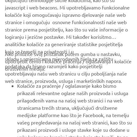
uključujući tehnologije slične kolačićima, kao što su
javascript i web beacons. Mi upotrebljavamo funkcionalne
kolačiće koji omogučavaju ispravno djelovanje naše web
stranice i omogučuju osnovne funkcionalnosti naše web
Flip to landscape
stranice prema posjetitelju, kao što su vaše informacije o
CORPORATE
logiranju i jezične postavke. Mi također korisitmo
analitičke kolačiće za generiranje statistike posjetitelja
FOR BUSINESS
koja se temelji na privatnosti i u
Ako priložite svoj pristanak putem gumba u nastavku,
skladu s smjernicama mjerodavnih tijela za zaštitu
upotrijebit ćemo i kolačiće praćenja / oglašavanja i kolačiće
MORE YAMAHA
podataka da bismo razumjeli kako posjetitelji
društvenih medija:
upotrebljavaju našu web stranicu u cilju poboljšanja naše
For optimal functionality, turn your phone to
web stranice, proizvoda, usluga i marketinških napora.
landscape mode
SUPPORT
Kolačiće za praćenje / oglašavanje kako bismo
prikazali relevantne oglase naših proizvoda i usluga
prilagođenih vama na našoj web stranici i na web
POTVRDI
BILTEN
stranicama trećih strana, uključujući društvene
medijske platforme kao što je Facebook, na temelju
Budite prvi koji će saznati o najnovijim ponudama, posebnim
vašeg pregledavanja na našoj web stranici, kao što su
događajima, novim izdanjima i još mnogo toga
prikazani proizvodi i usluge stavke koje su dodane u