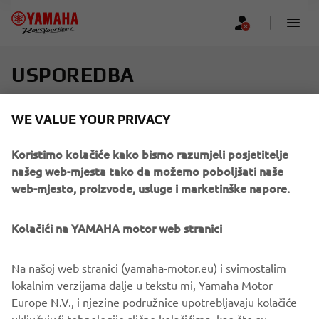
USPOREDBA
Odaberite do četiri modela i pronađite savršenu vožnju
WE VALUE YOUR PRIVACY
Pomičite se vodoravno kako biste vidjeli više
Koristimo kolačiće kako bismo razumjeli posjetitelje
našeg web-mjesta tako da možemo poboljšati naše
web-mjesto, proizvode, usluge i marketinške napore.
Kolačići na YAMAHA motor web stranici
Add new
Na našoj web stranici (yamaha-motor.eu) i svimostalim
lokalnim verzijama dalje u tekstu mi, Yamaha Motor
Europe N.V., i njezine podružnice upotrebljavaju kolačiće