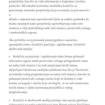
postavke. Mi također korisitmo analitičke kolačiće za
generiranje statistike posjetitelja koja se temelji na privatnosti i
u
skladu s smjernicama mjerodavnih tijela za zaštitu podataka da
bismo razumjeli kako posjetitelji upotrebljavaju našu web
stranicu u cilju poboljšanja naše web stranice, proizvoda, usluga
i marketinških napora.
Ako priložite svoj pristanak putem gumba u nastavku,
upotrijebit ćemo i kolačiće praćenja / oglašavanja i kolačiće
društvenih medija:
Kolačiće za praćenje / oglašavanje kako bismo prikazali
relevantne oglase naših proizvoda i usluga prilagođenih vama
na našoj web stranici i na web stranicama trećih strana,
uključujući društvene medijske platforme kao što je Facebook,
na temelju vašeg pregledavanja na našoj web stranici, kao što su
prikazani proizvodi i usluge stavke koje su dodane u vašu
košaru za kupnju i stavke koje ste kupili, te na web stranicama
trećih strana i vašim interesima proizašlih iz vašeg
pregledavanja.
Kolačići iz društvenih medija pružaju vam opciju gledanja
videozapisa na našoj web-lokaciji (npr. Putem usluge YouTube),