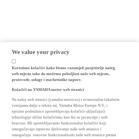
We value your privacy
Koristimo kolačiće kako bismo razumjeli posjetitelje našeg
web-mjesta tako da možemo poboljšati naše web-mjesto,
proizvode, usluge i marketinške napore.
Kolačići na YAMAHA motor web stranici
Na našoj web stranici (yamaha-motor.eu) i svimostalim lokalnim
verzijama dalje u tekstu mi, Yamaha Motor Europe N.V., i
njezine podružnice upotrebljavaju kolačiće uključujući
tehnologije slične kolačićima, kao što su javascript i web
beacons. Mi upotrebljavamo funkcionalne kolačiće koji
omogučavaju ispravno djelovanje naše web stranice i
omogučuju osnovne funkcionalnosti naše web stranice prema
posjetitelju, kao što su vaše informacije o logiranju i jezične