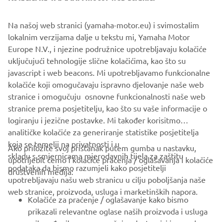
Na našoj web stranici (yamaha-motor.eu) i svimostalim
lokalnim verzijama dalje u tekstu mi, Yamaha Motor
Europe N.V., i njezine podružnice upotrebljavaju kolačiće
uključujući tehnologije slične kolačićima, kao što su
"Infrared"
javascript i web beacons. Mi upotrebljavamo funkcionalne
By JVB Moto, 2015
kolačiće koji omogučavaju ispravno djelovanje naše web
Pročitajte više
stranice i omogučuju osnovne funkcionalnosti naše web
stranice prema posjetitelju, kao što su vaše informacije o
logiranju i jezične postavke. Mi također korisitmo
analitičke kolačiće za generiranje statistike posjetitelja
koja se temelji na privatnosti i u
Ako priložite svoj pristanak putem gumba u nastavku,
skladu s smjernicama mjerodavnih tijela za zaštitu
upotrijebit ćemo i kolačiće praćenja / oglašavanja i kolačiće
CORPORATE
podataka da bismo razumjeli kako posjetitelji
društvenih medija:
upotrebljavaju našu web stranicu u cilju poboljšanja naše
web stranice, proizvoda, usluga i marketinških napora.
FOR BUSINESS
Kolačiće za praćenje / oglašavanje kako bismo
prikazali relevantne oglase naših proizvoda i usluga
MORE YAMAHA