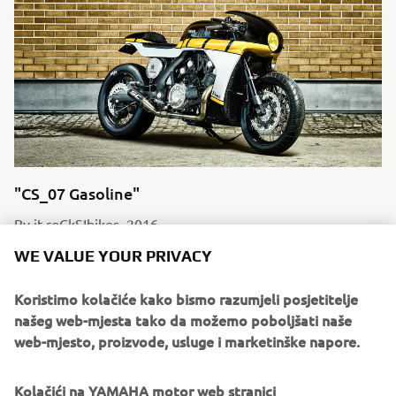
"CS_07 Gasoline"
By it roCkS!bikes, 2016
Pročitajte više
WE VALUE YOUR PRIVACY
Koristimo kolačiće kako bismo razumjeli posjetitelje
našeg web-mjesta tako da možemo poboljšati naše
web-mjesto, proizvode, usluge i marketinške napore.
Kolačići na YAMAHA motor web stranici