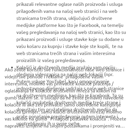
prikazali relevantne oglase naših proizvoda i usluga
MORE YAMAHA
prilagođenih vama na našoj web stranici i na web
stranicama trećih strana, uključujući društvene
medijske platforme kao što je Facebook, na temelju
SUPPORT
vašeg pregledavanja na našoj web stranici, kao što su
prikazani proizvodi i usluge stavke koje su dodane u
vašu košaru za kupnju i stavke koje ste kupili, te na
BILTEN
web stranicama trećih strana i vašim interesima
Budite prvi koji će saznati o najnovijim ponudama, posebnim
proizašlih iz vašeg pregledavanja.
događajima, novim izdanjima i još mnogo toga
Kolačići iz društvenih medija pružaju vam opciju
Ako želite koristiti sve funkcionalnosti naše web stranice i
gledanja videozapisa na našoj web-lokaciji (npr.
videjti sve ponude i reklame prilagođene vašim
Putem usluge YouTube), kao i omogućavanje
interesima, molimo vas prihvatite kolačiće praćenja /
jednostavnog dijeljenja sadržaja s naše web stranice
oglašavanja te kolačiće društvenih mreža sa klikom na
PRETPLATITE SE
na društvenim medijima, kao što je Facebook. To su
gumb slažem se. u slučaju da ne želite prihaviti navedene
kolačići pružatelja društvenih medija treće strane i
kolačiće ili ako želi prihvatiti samo odeređene kategorije
dopuštaju tim pružateljima društvenih medija da
Pročitajte našu Politiku privatnosti kako biste saznali kako
kolačića (prmijer: samo klačići društevnih mreža) molimo
prate ponašanje pregledavanja putem interneta i
obrađujemo vaše osobne podatke:
Pravila o Zaštiti Privatnosti
vas kliknite na gumb "Prilagodi postavke kolačića". Možete
upotrebljavaju ih u svoje svrhe.
napravitti izmjene na svojim postavkama i promjeniti vaš