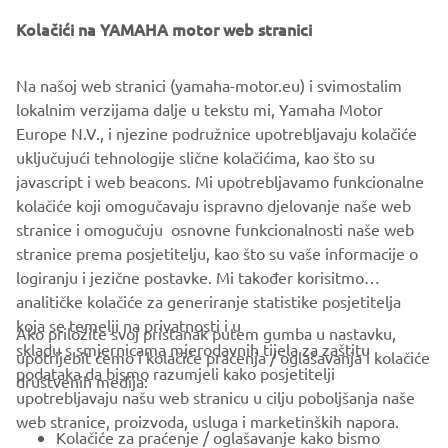
Kolačići na YAMAHA motor web stranici
"Super 7"
Na našoj web stranici (yamaha-motor.eu) i svimostalim
By JvB-moto, 2015
lokalnim verzijama dalje u tekstu mi, Yamaha Motor
Pročitajte više
Europe N.V., i njezine podružnice upotrebljavaju kolačiće
uključujući tehnologije slične kolačićima, kao što su
javascript i web beacons. Mi upotrebljavamo funkcionalne
kolačiće koji omogučavaju ispravno djelovanje naše web
XSR700 PRODUCTION MODEL
stranice i omogučuju osnovne funkcionalnosti naše web
stranice prema posjetitelju, kao što su vaše informacije o
logiranju i jezične postavke. Mi također korisitmo
analitičke kolačiće za generiranje statistike posjetitelja
koja se temelji na privatnosti i u
Ako priložite svoj pristanak putem gumba u nastavku,
skladu s smjernicama mjerodavnih tijela za zaštitu
upotrijebit ćemo i kolačiće praćenja / oglašavanja i kolačiće
CORPORATE
podataka da bismo razumjeli kako posjetitelji
društvenih medija:
upotrebljavaju našu web stranicu u cilju poboljšanja naše
web stranice, proizvoda, usluga i marketinških napora.
FOR BUSINESS
Kolačiće za praćenje / oglašavanje kako bismo