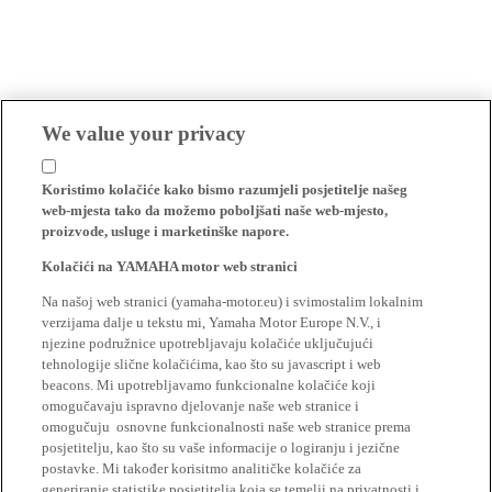
We value your privacy
Koristimo kolačiće kako bismo razumjeli posjetitelje našeg
web-mjesta tako da možemo poboljšati naše web-mjesto,
proizvode, usluge i marketinške napore.
Kolačići na YAMAHA motor web stranici
Na našoj web stranici (yamaha-motor.eu) i svimostalim lokalnim
verzijama dalje u tekstu mi, Yamaha Motor Europe N.V., i
njezine podružnice upotrebljavaju kolačiće uključujući
tehnologije slične kolačićima, kao što su javascript i web
beacons. Mi upotrebljavamo funkcionalne kolačiće koji
omogučavaju ispravno djelovanje naše web stranice i
omogučuju osnovne funkcionalnosti naše web stranice prema
posjetitelju, kao što su vaše informacije o logiranju i jezične
postavke. Mi također korisitmo analitičke kolačiće za
generiranje statistike posjetitelja koja se temelji na privatnosti i