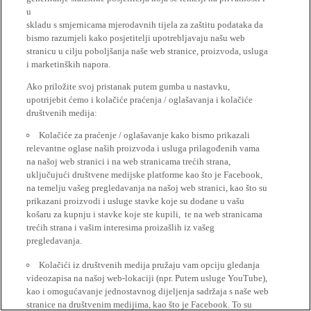
u
skladu s smjernicama mjerodavnih tijela za zaštitu podataka da
bismo razumjeli kako posjetitelji upotrebljavaju našu web
stranicu u cilju poboljšanja naše web stranice, proizvoda, usluga
i marketinških napora.
Ako priložite svoj pristanak putem gumba u nastavku,
upotrijebit ćemo i kolačiće praćenja / oglašavanja i kolačiće
društvenih medija:
Kolačiće za praćenje / oglašavanje kako bismo prikazali
relevantne oglase naših proizvoda i usluga prilagođenih vama
na našoj web stranici i na web stranicama trećih strana,
uključujući društvene medijske platforme kao što je Facebook,
na temelju vašeg pregledavanja na našoj web stranici, kao što su
prikazani proizvodi i usluge stavke koje su dodane u vašu
košaru za kupnju i stavke koje ste kupili, te na web stranicama
trećih strana i vašim interesima proizašlih iz vašeg
pregledavanja.
Kolačići iz društvenih medija pružaju vam opciju gledanja
videozapisa na našoj web-lokaciji (npr. Putem usluge YouTube),
kao i omogućavanje jednostavnog dijeljenja sadržaja s naše web
stranice na društvenim medijima, kao što je Facebook. To su