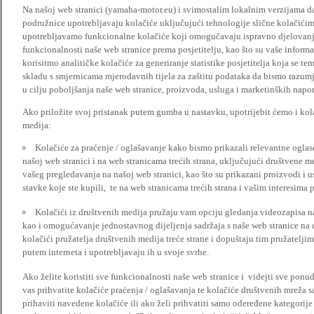
Na našoj web stranici (yamaha-motor.eu) i svimostalim lokalnim verzijama da
podružnice upotrebljavaju kolačiće uključujući tehnologije slične kolačićima
upotrebljavamo funkcionalne kolačiće koji omogučavaju ispravno djelovan
funkcionalnosti naše web stranice prema posjetitelju, kao što su vaše informa
korisitmo analitičke kolačiće za generiranje statistike posjetitelja koja se tem
skladu s smjernicama mjerodavnih tijela za zaštitu podataka da bismo razumje
u cilju poboljšanja naše web stranice, proizvoda, usluga i marketinških napor
Ako priložite svoj pristanak putem gumba u nastavku, upotrijebit ćemo i kola
medija:
Kolačiće za praćenje / oglašavanje kako bismo prikazali relevantne ogla
našoj web stranici i na web stranicama trećih strana, uključujući društvene 
vašeg pregledavanja na našoj web stranici, kao što su prikazani proizvodi i 
stavke koje ste kupili, te na web stranicama trećih strana i vašim interesima 
Kolačići iz društvenih medija pružaju vam opciju gledanja videozapisa n
kao i omogućavanje jednostavnog dijeljenja sadržaja s naše web stranice na
kolačići pružatelja društvenih medija treće strane i dopuštaju tim pružatelj
putem interneta i upotrebljavaju ih u svoje svrhe.
Ako želite koristiti sve funkcionalnosti naše web stranice i videjti sve pon
vas prihvatite kolačiće praćenja / oglašavanja te kolačiće društvenih mreža s
prihaviti navedene kolačiće ili ako želi prihvatiti samo odeređene kategorije