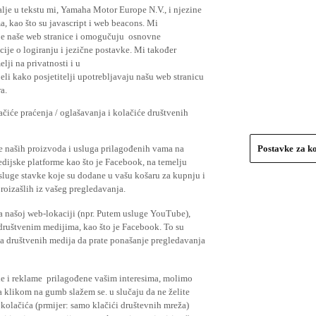
lje u tekstu mi, Yamaha Motor Europe N.V., i njezine
, kao što su javascript i web beacons. Mi
je naše web stranice i omogučuju osnovne
cije o logiranju i jezične postavke. Mi također
elji na privatnosti i u
li kako posjetitelji upotrebljavaju našu web stranicu
a.
čiće praćenja / oglašavanja i kolačiće društvenih
se naših proizvoda i usluga prilagođenih vama na
Postavke za k
medijske platforme kao što je Facebook, na temelju
usluge stavke koje su dodane u vašu košaru za kupnju i
proizašlih iz vašeg pregledavanja.
a našoj web-lokaciji (npr. Putem usluge YouTube),
 društvenim medijima, kao što je Facebook. To su
ima društvenih medija da prate ponašanje pregledavanja
ude i reklame prilagođene vašim interesima, molimo
a klikom na gumb slažem se. u slučaju da ne želite
 kolačića (prmijer: samo klačići društevnih mreža)