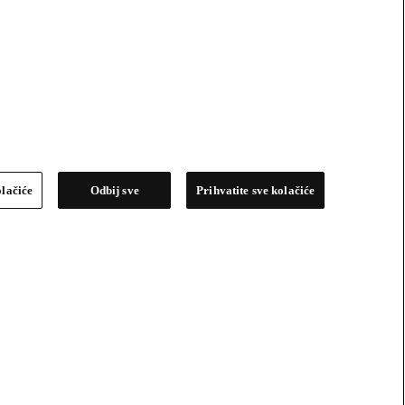
olačiće
Odbij sve
Prihvatite sve kolačiće