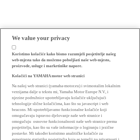
We value your privacy
Koristimo kolačiće kako bismo razumjeli posjetitelje našeg
web-mjesta tako da možemo poboljšati naše web-mjesto,
proizvode, usluge i marketinške napore.
Kolačići na YAMAHA motor web stranici
Na našoj web stranici (yamaha-motor.eu) i svimostalim lokalnim
verzijama dalje u tekstu mi, Yamaha Motor Europe N.V., i
njezine podružnice upotrebljavaju kolačiće uključujući
tehnologije slične kolačićima, kao što su javascript i web
beacons. Mi upotrebljavamo funkcionalne kolačiće koji
omogučavaju ispravno djelovanje naše web stranice i
omogučuju osnovne funkcionalnosti naše web stranice prema
posjetitelju, kao što su vaše informacije o logiranju i jezične
postavke. Mi također korisitmo analitičke kolačiće za
generiranje statistike posjetitelja koja se temelji na privatnosti i