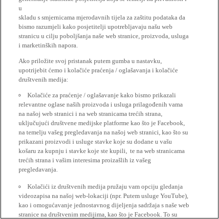
u
skladu s smjernicama mjerodavnih tijela za zaštitu podataka da
bismo razumjeli kako posjetitelji upotrebljavaju našu web
stranicu u cilju poboljšanja naše web stranice, proizvoda, usluga
i marketinških napora.
Ako priložite svoj pristanak putem gumba u nastavku,
upotrijebit ćemo i kolačiće praćenja / oglašavanja i kolačiće
društvenih medija:
Kolačiće za praćenje / oglašavanje kako bismo prikazali
relevantne oglase naših proizvoda i usluga prilagođenih vama
na našoj web stranici i na web stranicama trećih strana,
uključujući društvene medijske platforme kao što je Facebook,
na temelju vašeg pregledavanja na našoj web stranici, kao što su
prikazani proizvodi i usluge stavke koje su dodane u vašu
košaru za kupnju i stavke koje ste kupili, te na web stranicama
trećih strana i vašim interesima proizašlih iz vašeg
pregledavanja.
Kolačići iz društvenih medija pružaju vam opciju gledanja
videozapisa na našoj web-lokaciji (npr. Putem usluge YouTube),
kao i omogućavanje jednostavnog dijeljenja sadržaja s naše web
stranice na društvenim medijima, kao što je Facebook. To su