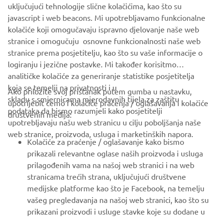
uključujući tehnologije slične kolačićima, kao što su
javascript i web beacons. Mi upotrebljavamo funkcionalne
kolačiće koji omogučavaju ispravno djelovanje naše web
XV950 PRODUCTION MODEL
stranice i omogučuju osnovne funkcionalnosti naše web
stranice prema posjetitelju, kao što su vaše informacije o
logiranju i jezične postavke. Mi također korisitmo
analitičke kolačiće za generiranje statistike posjetitelja
koja se temelji na privatnosti i u
Ako priložite svoj pristanak putem gumba u nastavku,
skladu s smjernicama mjerodavnih tijela za zaštitu
upotrijebit ćemo i kolačiće praćenja / oglašavanja i kolačiće
CORPORATE
podataka da bismo razumjeli kako posjetitelji
društvenih medija:
upotrebljavaju našu web stranicu u cilju poboljšanja naše
web stranice, proizvoda, usluga i marketinških napora.
FOR BUSINESS
Kolačiće za praćenje / oglašavanje kako bismo
prikazali relevantne oglase naših proizvoda i usluga
MORE YAMAHA
prilagođenih vama na našoj web stranici i na web
stranicama trećih strana, uključujući društvene
medijske platforme kao što je Facebook, na temelju
SUPPORT
vašeg pregledavanja na našoj web stranici, kao što su
prikazani proizvodi i usluge stavke koje su dodane u