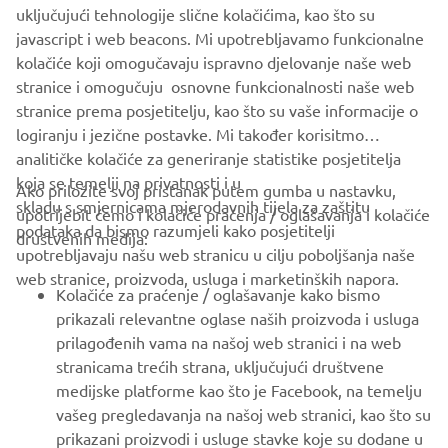
uključujući tehnologije slične kolačićima, kao što su
Wet weight*:210 kg
javascript i web beacons. Mi upotrebljavamo funkcionalne
Suggested retail price: Varies per country.
kolačiće koji omogučavaju ispravno djelovanje naše web
(* Including full oil and fuel tank)
stranice i omogučuju osnovne funkcionalnosti naše web
stranice prema posjetitelju, kao što su vaše informacije o
logiranju i jezične postavke. Mi također korisitmo
analitičke kolačiće za generiranje statistike posjetitelja
koja se temelji na privatnosti i u
Ako priložite svoj pristanak putem gumba u nastavku,
skladu s smjernicama mjerodavnih tijela za zaštitu
upotrijebit ćemo i kolačiće praćenja / oglašavanja i kolačiće
CORPORATE
podataka da bismo razumjeli kako posjetitelji
društvenih medija:
upotrebljavaju našu web stranicu u cilju poboljšanja naše
web stranice, proizvoda, usluga i marketinških napora.
FOR BUSINESS
Kolačiće za praćenje / oglašavanje kako bismo
prikazali relevantne oglase naših proizvoda i usluga
MORE YAMAHA
prilagođenih vama na našoj web stranici i na web
stranicama trećih strana, uključujući društvene
medijske platforme kao što je Facebook, na temelju
SUPPORT
vašeg pregledavanja na našoj web stranici, kao što su
prikazani proizvodi i usluge stavke koje su dodane u