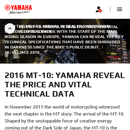
WITH THE MT-10’S ARRIVAL IN DEALER SHOWROOMS
2016 MT-10: YAMAHA REVEAL THE PRICE AND VITAL
SCHEDULED TO COINCIDE WITH THE START OF THE MAIN
TECHNICAL DATA
RIDING SEASON IN EUROPE, YAMAHA CAN REVEAL THE KEY
TECHNICAL SPECIFICATIONS THAT HAVE BEEN SHROUDED
IN DARKNESS SINCE THE BIKE’S PUBLIC DEBUT.
|
16. VELJAČE 2016.
2016 MT-10: YAMAHA REVEAL
THE PRICE AND VITAL
TECHNICAL DATA
In November 2015 the world of motorcycling witnessed
the next chapter in the MT story: The arrival of the MT-10.
Shaped by the unstoppable force of creative energy
coming out of the Dark Side of Japan, the MT-10 is the