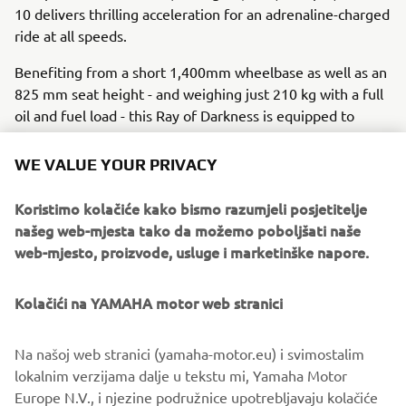
10 delivers thrilling acceleration for an adrenaline-charged
ride at all speeds.
Benefiting from a short 1,400mm wheelbase as well as an
825 mm seat height - and weighing just 210 kg with a full
oil and fuel load - this Ray of Darkness is equipped to
deliver light and agile cornering with solid straight-line
stability.
WE VALUE YOUR PRIVACY
Never before has the street rider had access to a high-
Koristimo kolačiće kako bismo razumjeli posjetitelje
tech naked bike offering such huge potential. With the
našeg web-mjesta tako da možemo poboljšati naše
ability to deliver outstanding performance over a wide
web-mjesto, proizvode, usluge i marketinške napore.
range of speeds and varied riding conditions, this state-of-
the-art MT-flagship opens up new territory for Yamaha.
Kolačići na YAMAHA motor web stranici
MT-10: Key Technical Specifications
Na našoj web stranici (yamaha-motor.eu) i svimostalim
Maximum power: 118.0 kW (160.4 PS) @ 11,500 rpm
lokalnim verzijama dalje u tekstu mi, Yamaha Motor
Maximum torque:111.0 Nm (11.3 kgf-m) @ 9000 rpm
Europe N.V., i njezine podružnice upotrebljavaju kolačiće
Seat height:825 mm