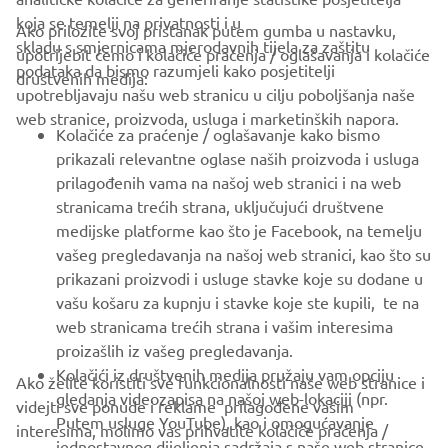
koja se temelji na privatnosti i u
Ako priložite svoj pristanak putem gumba u nastavku,
skladu s smjernicama mjerodavnih tijela za zaštitu
upotrijebit ćemo i kolačiće praćenja / oglašavanja i kolačiće
CORPORATE
podataka da bismo razumjeli kako posjetitelji
društvenih medija:
upotrebljavaju našu web stranicu u cilju poboljšanja naše
web stranice, proizvoda, usluga i marketinških napora.
FOR BUSINESS
Kolačiće za praćenje / oglašavanje kako bismo
prikazali relevantne oglase naših proizvoda i usluga
MORE YAMAHA
prilagođenih vama na našoj web stranici i na web
stranicama trećih strana, uključujući društvene
medijske platforme kao što je Facebook, na temelju
SUPPORT
vašeg pregledavanja na našoj web stranici, kao što su
prikazani proizvodi i usluge stavke koje su dodane u
vašu košaru za kupnju i stavke koje ste kupili, te na
BILTEN
web stranicama trećih strana i vašim interesima
Budite prvi koji će saznati o najnovijim ponudama, posebnim
proizašlih iz vašeg pregledavanja.
događajima, novim izdanjima i još mnogo toga
Kolačići iz društvenih medija pružaju vam opciju
Ako želite koristiti sve funkcionalnosti naše web stranice i
gledanja videozapisa na našoj web-lokaciji (npr.
videjti sve ponude i reklame prilagođene vašim
Putem usluge YouTube), kao i omogućavanje
interesima, molimo vas prihvatite kolačiće praćenja /
jednostavnog dijeljenja sadržaja s naše web stranice