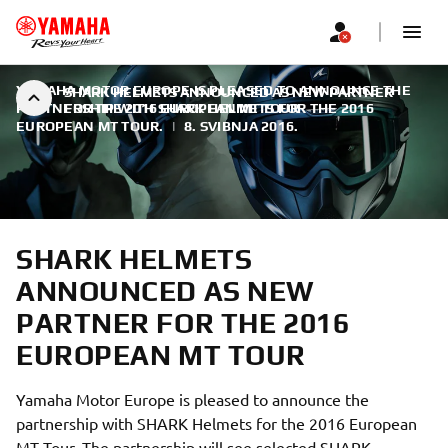
YAMAHA MOTOR EUROPE IS PLEASED TO ANNOUNCE THE
SHARK HELMETS ANNOUNCED AS NEW PARTNER
PARTNERSHIP WITH SHARK HELMETS FOR THE 2016
FOR THE 2016 EUROPEAN MT TOUR
EUROPEAN MT TOUR.
|
8. SVIBNJA 2016.
SHARK HELMETS
ANNOUNCED AS NEW
PARTNER FOR THE 2016
EUROPEAN MT TOUR
Yamaha Motor Europe is pleased to announce the
partnership with SHARK Helmets for the 2016 European
MT Tour. The partnership will see selected SHARK