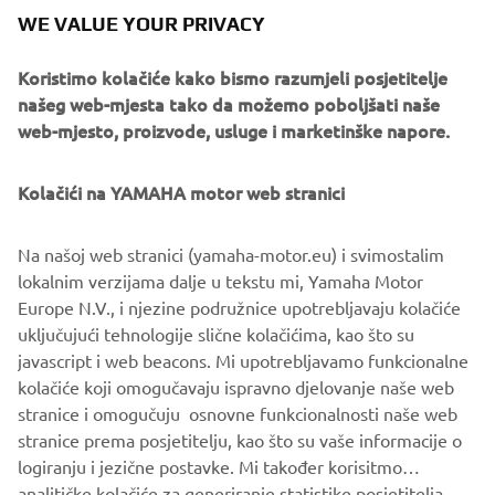
WE VALUE YOUR PRIVACY
Range arrived two years ago, the demand to get up close
and personal with the Dark Side of Japan experience has
Koristimo kolačiće kako bismo razumjeli posjetitelje
never been greater. As a result the 2016 tour not only
našeg web-mjesta tako da možemo poboljšati naše
offers the opportunity to test the full product range
web-mjesto, proizvode, usluge i marketinške napore.
(including new offerings MT-03 and MT-10) but also a
unique walk on the wild side at night with the Dark Side of
Japan Night event at selected stops of the tour.
Kolačići na YAMAHA motor web stranici
Different SHARK models will be available to experience at
Na našoj web stranici (yamaha-motor.eu) i svimostalim
each stop of the 2016 MT Tour, these include the SHARK
lokalnim verzijama dalje u tekstu mi, Yamaha Motor
Raw (to partner the MT-09), the Vancore (to partner the
Europe N.V., i njezine podružnice upotrebljavaju kolačiće
MT-125) and the latest model, the Skwal, featuring built in
uključujući tehnologije slične kolačićima, kao što su
LED lights for the full MT effect.
javascript i web beacons. Mi upotrebljavamo funkcionalne
For more info on the 2016 MT Tour check
www.yamaha-
kolačiće koji omogučavaju ispravno djelovanje naše web
darkside.com
stranice i omogučuju osnovne funkcionalnosti naše web
stranice prema posjetitelju, kao što su vaše informacije o
logiranju i jezične postavke. Mi također korisitmo
analitičke kolačiće za generiranje statistike posjetitelja