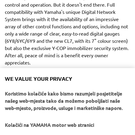
control and operation. But it doesn't end there. Full
compatibility with Yamaha's unique Digital Network
System brings with it the availability of an impressive
array of other control functions and options, including not
only a wide range of clear, easy-to-read digital gauges
(6Y8/6YC/6Y9 and the new CL7, with its 7" colour screen)
but also the exclusive Y-COP immobilizer security system.
After all, peace of mind is a benefit every owner
appreciates.
WE VALUE YOUR PRIVACY
Koristimo kolačiće kako bismo razumjeli posjetitelje
Yet another attractive advantage of the Digital Network
našeg web-mjesta tako da možemo poboljšati naše
System is the availability of VTS (Variable Trolling Speed).
web-mjesto, proizvode, usluge i marketinške napore.
This helpful system not only provides a lower than normal
idle speed, but also means the boat's speed can be
Kolačići na YAMAHA motor web stranici
controlled in simple-to-set 50 rpm steps from 650 to 900 -
ideal for fishing, for example - or keeping confidently