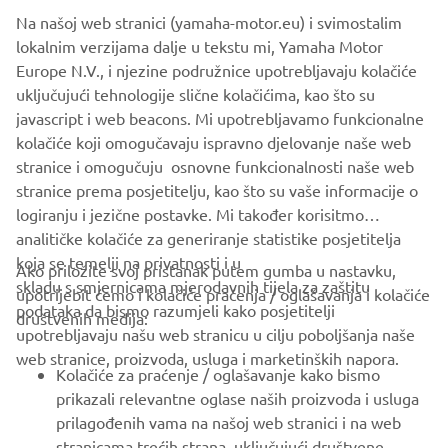
Na našoj web stranici (yamaha-motor.eu) i svimostalim
within the speed limit in waterways or marinas.
lokalnim verzijama dalje u tekstu mi, Yamaha Motor
And there's more. Convenience and ease of rigging are
Europe N.V., i njezine podružnice upotrebljavaju kolačiće
significant advantages of the digital system and the new
uključujući tehnologije slične kolačićima, kao što su
models also feature a powerful 50A alternator to deliver
javascript i web beacons. Mi upotrebljavamo funkcionalne
plenty of power in reserve, to satisfy the demands of
kolačiće koji omogučavaju ispravno djelovanje naše web
today's on-board electronics.
stranice i omogučuju osnovne funkcionalnosti naše web
stranice prema posjetitelju, kao što su vaše informacije o
logiranju i jezične postavke. Mi također korisitmo
analitičke kolačiće za generiranje statistike posjetitelja
koja se temelji na privatnosti i u
Ako priložite svoj pristanak putem gumba u nastavku,
skladu s smjernicama mjerodavnih tijela za zaštitu
upotrijebit ćemo i kolačiće praćenja / oglašavanja i kolačiće
CORPORATE
podataka da bismo razumjeli kako posjetitelji
društvenih medija:
upotrebljavaju našu web stranicu u cilju poboljšanja naše
web stranice, proizvoda, usluga i marketinških napora.
FOR BUSINESS
Kolačiće za praćenje / oglašavanje kako bismo
prikazali relevantne oglase naših proizvoda i usluga
MORE YAMAHA
prilagođenih vama na našoj web stranici i na web
stranicama trećih strana, uključujući društvene