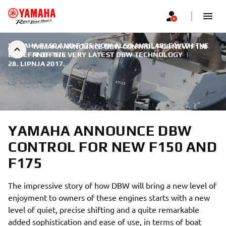
YAMAHA F150 AND F175 NOW ALSO AVAILABLE WITH THE
YAMAHA ANNOUNCE DBW CONTROL FOR NEW F150
BENEFIT OF THE VERY LATEST DBW TECHNOLOGY
AND F175
|
28. LIPNJA 2017.
YAMAHA ANNOUNCE DBW
CONTROL FOR NEW F150 AND
F175
The impressive story of how DBW will bring a new level of
enjoyment to owners of these engines starts with a new
level of quiet, precise shifting and a quite remarkable
added sophistication and ease of use, in terms of boat