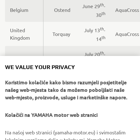
th
June 29
-
Belgium
Ostend
AquaCross
th
30
th
United
July 13
-
Torquay
AquaCross
Kingdom
th
14
th
July 20
-
France
Vichy
JetCross
st
21
WE VALUE YOUR PRIVACY
September
France
Cavalaire
AquaCross
Koristimo kolačiće kako bismo razumjeli posjetitelje
th
th
14
–15
našeg web-mjesta tako da možemo poboljšati naše
web-mjesto, proizvode, usluge i marketinške napore.
October
Spain
Barcelona
AquaCross
th
th
19
-20
Kolačići na YAMAHA motor web stranici
Na našoj web stranici (yamaha-motor.eu) i svimostalim
lokalnim verzijama dalje u tekstu mi, Yamaha Motor