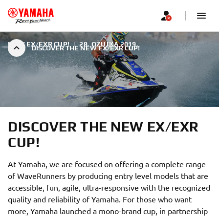
NEW EX/EXR CUP!
|
28. OŽUJKA 2019.
DISCOVER THE NEW EX/EXR CUP!
DISCOVER THE NEW EX/EXR
CUP!
At Yamaha, we are focused on offering a complete range
of WaveRunners by producing entry level models that are
accessible, fun, agile, ultra-responsive with the recognized
quality and reliability of Yamaha. For those who want
more, Yamaha launched a mono-brand cup, in partnership