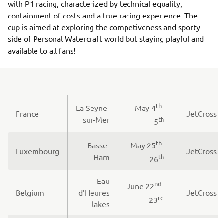
with P1 racing, characterized by technical equality,
containment of costs and a true racing experience. The
cup is aimed at exploring the competiveness and sporty
side of Personal Watercraft world but staying playful and
available to all fans!
th
La Seyne-
May 4
-
France
JetCross
sur-Mer
th
5
th
Basse-
May 25
-
Luxembourg
JetCross
Ham
th
26
Eau
nd
June 22
-
Belgium
d’Heures
JetCross
rd
23
lakes