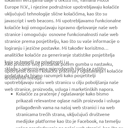
DISCOVER THE RECREATION RANGE
Europe N.V., i njezine podružnice upotrebljavaju kolačiće
uključujući tehnologije slične kolačićima, kao što su
javascript i web beacons. Mi upotrebljavamo funkcionalne
kolačiće koji omogučavaju ispravno djelovanje naše web
stranice i omogučuju osnovne funkcionalnosti naše web
stranice prema posjetitelju, kao što su vaše informacije o
logiranju i jezične postavke. Mi također korisitmo
analitičke kolačiće za generiranje statistike posjetitelja
koja se temelji na privatnosti i u
Ako priložite svoj pristanak putem gumba u nastavku,
skladu s smjernicama mjerodavnih tijela za zaštitu
upotrijebit ćemo i kolačiće praćenja / oglašavanja i kolačiće
CORPORATE
podataka da bismo razumjeli kako posjetitelji
društvenih medija:
upotrebljavaju našu web stranicu u cilju poboljšanja naše
web stranice, proizvoda, usluga i marketinških napora.
FOR BUSINESS
Kolačiće za praćenje / oglašavanje kako bismo
prikazali relevantne oglase naših proizvoda i usluga
MORE YAMAHA
prilagođenih vama na našoj web stranici i na web
stranicama trećih strana, uključujući društvene
medijske platforme kao što je Facebook, na temelju
SUPPORT
vašeg pregledavanja na našoj web stranici, kao što su