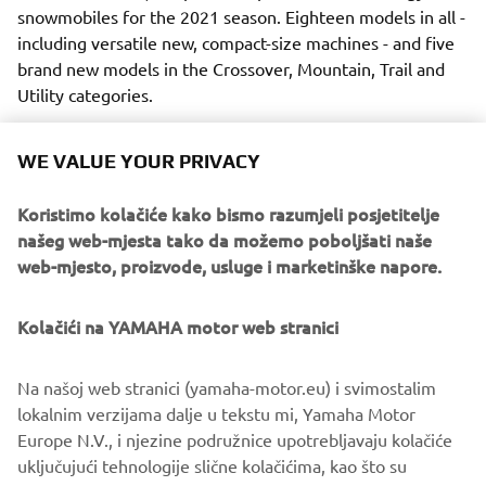
snowmobiles for the 2021 season. Eighteen models in all -
including versatile new, compact-size machines - and five
brand new models in the Crossover, Mountain, Trail and
Utility categories.
WE VALUE YOUR PRIVACY
Koristimo kolačiće kako bismo razumjeli posjetitelje
With their new high-tech engines, unique new suspension
našeg web-mjesta tako da možemo poboljšati naše
and steering systems and new ski designs – all added to
web-mjesto, proizvode, usluge i marketinške napore.
the practical, innovative and luxurious features that have
made Yamaha the natural choice across the snowfields of
Kolačići na YAMAHA motor web stranici
the world, these exciting new machines deserve their
place at the top of every serious snow-player’s wish-list.
Na našoj web stranici (yamaha-motor.eu) i svimostalim
lokalnim verzijama dalje u tekstu mi, Yamaha Motor
Europe N.V., i njezine podružnice upotrebljavaju kolačiće
uključujući tehnologije slične kolačićima, kao što su
DISCOVER THEM