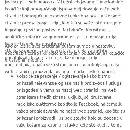
javascript i web beacons. Mi upotrebljavamo funkcionalne
kolačiće koji omogučavaju ispravno djelovanje naše web
stranice i omogučuju osnovne funkcionalnosti naše web
stranice prema posjetitelju, kao što su vaše informacije o
logiranju i jezične postavke. Mi također korisitmo
analitičke kolačiće za generiranje statistike posjetitelja
koja se temelji na privatnosti i u
Ako priložite svoj pristanak putem gumba u nastavku,
skladu s smjernicama mjerodavnih tijela za zaštitu
upotrijebit ćemo i kolačiće praćenja / oglašavanja i kolačiće
CORPORATE
podataka da bismo razumjeli kako posjetitelji
društvenih medija:
upotrebljavaju našu web stranicu u cilju poboljšanja naše
web stranice, proizvoda, usluga i marketinških napora.
FOR BUSINESS
Kolačiće za praćenje / oglašavanje kako bismo
prikazali relevantne oglase naših proizvoda i usluga
MORE YAMAHA
prilagođenih vama na našoj web stranici i na web
stranicama trećih strana, uključujući društvene
medijske platforme kao što je Facebook, na temelju
SUPPORT
vašeg pregledavanja na našoj web stranici, kao što su
prikazani proizvodi i usluge stavke koje su dodane u
vašu košaru za kupnju i stavke koje ste kupili, te na
BILTEN