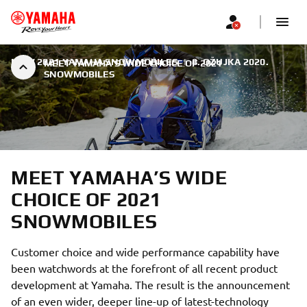
NEW 2021 YAMAHA SNOWMOBILES
|
8. OŽUJKA 2020.
MEET YAMAHA’S WIDE CHOICE OF 2021
SNOWMOBILES
MEET YAMAHA’S WIDE
CHOICE OF 2021
SNOWMOBILES
Customer choice and wide performance capability have
been watchwords at the forefront of all recent product
development at Yamaha. The result is the announcement
of an even wider, deeper line-up of latest-technology